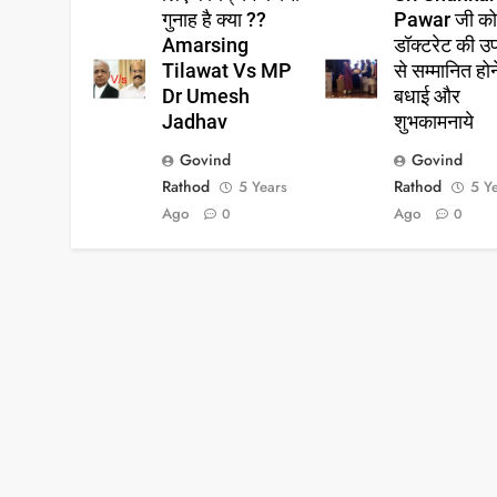
गुनाह है क्या ??
Pawar जी क
Amarsing
डॉक्टरेट की उ
Tilawat Vs MP
से सम्मानित हो
Dr Umesh
बधाई और
Jadhav
शुभकामनाये
Govind
Govind
Rathod
Rathod
5 Years
5 Y
Ago
Ago
0
0