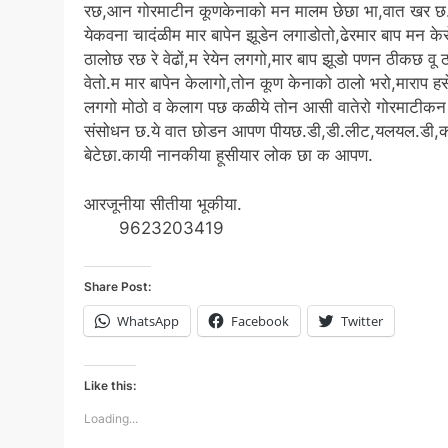
रछ,आन गोरमाटीन कूणकेनाको मन मालम छेछा भा,वात खर छ
येकवना चादंळीम मार बापेन झूडेन लगाडोतो,ढेरमार बाप मन केर
ठालोछ रछ रे वेढों,म रेयेन लगगो,मार बाप झूडो पणन ठीकछ वू 
वेतो.म मार बापेन केलागो,तोन कूण केनाको ठालो भरो,माराप ह
लगगो मोठो व केलाग पछ कळीये तोन आसी वातेरो गोरमाटीकन 
संसोधन छ.ये वात छोडन आपण पीयछ.डी,डी.लीट,यलयल.डी,क
बेटेछा.कायी नानकीया हूसीयार लोक छा क आपण.
आरजूनीया सीतीया भूकीया.
9623203419
Share Post:
WhatsApp
Facebook
Twitter
Like this:
Loading...