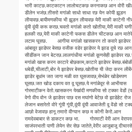
भारी काटछ.काटकाटन लालोचटकछ करनाकछ आन वोरी खील
डीलेन भजंछ.तीसरो मगांळो साधो साधा रछ येन कोयी झूडन
लीयावछ.बायीमणकीया भी झूडन लीयावछ येरी माकी काटेनी न
वूंयी वूंयी करू करछ.चवतो मगांळो कतो खोतीया,येरी माकी घण
हलकी रछ,येरी माकी काटेनी फकस डीलेन चीटकछ आन मातेर
लटाम घूसछ. आगीया मगांळो खासकरन तो कवारे झाडेपर 
आंबावूर झाडेपर बेसछ वजीक वडेर झाडेपर ये झाड वूचे रछ आन
सीडींकन जान बेटरछ.लालगांधीया मगांळो कूणसेही झाडेपर रछ
मगांळो खास करन काटारे बोछकाम,काटारे झाडेपर बेसछ.बंबोळ
धबेडी,चीलाटी,बोर ये झाडेपर बेसछ.खोतीया यी जेदा करन लीबें
झाडेर बूधांम जत जागा मळी वत घूसजावछ,सेभंळेर खोडेमपण
घूसछ.जत खोड दकाय वत वू घूसछ.ये मगांळेवूर से आभीयास
गोरमाटीकन वेतो.खासकरन येखांदी मणकीया सो टक्का वेडों (
वेगो वीय वोन जे झाडेपर पाछ दस मघांणो बेटेछ वो झाडेहेट रोज
लेजान बसारेतो वोरे गूंयी गूंयी,वूंयी वूंयी आवाजेती वू वेंडो सो टक्
आछो वेजावछ हानू तमारो वीग्यान कछ म कोनी केरो.आन
रामदेवबाबार से डाकटर कछ भा. गोरमाटी वेरी आन वेरापर
साजंपरभाती पाणी लेयेन सेर सेछ जातेते,वेरीर आजूबाजू दीचारस