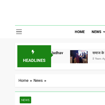
Skip
to
content
Gor Banjar
HOME
NEWS
Tilawat Vs MP Dr Umesh Jadhav
समाज के जाने माने उद
5 Years Ago
HEADLINES
Home
News
NEWS