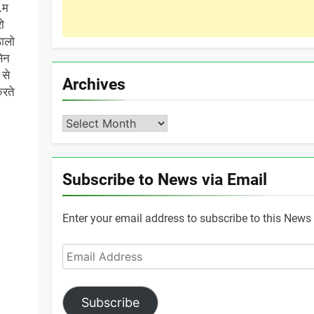
.म
ो
ठालो
सेन
से
Archives
रते
Archives
Subscribe to News via Email
Enter your email address to subscribe to this News 
Email
Address
Subscribe