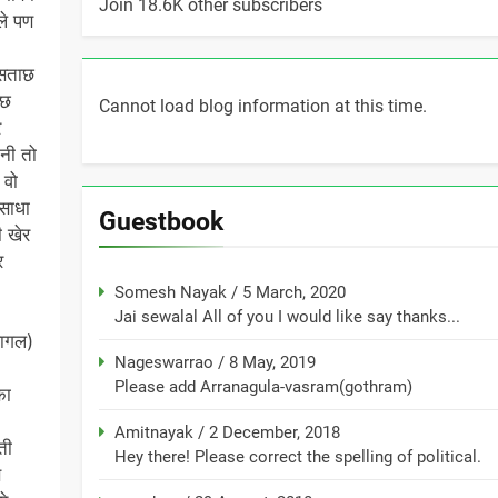
Join 18.6K other subscribers
े पण
ीसताछ
ीछ
Cannot load blog information at this time.
े
नी तो
 वो
.साधा
Guestbook
ी खेर
र
Somesh Nayak
/
5 March, 2020
Jai sewalal All of you I would like say thanks...
पागल)
Nageswarrao
/
8 May, 2019
Please add Arranagula-vasram(gothram)
का
Amitnayak
/
2 December, 2018
ती
Hey there! Please correct the spelling of political.
े