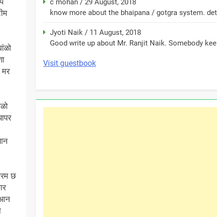
ये
c mohan
/
29 August, 2018
टीम
know more about the bhaipana / gotgra system. detai
Jyoti Naik
/
11 August, 2018
Good write up about Mr. Ranjit Naik. Somebody keep
ांळो
णा
Visit guestbook
 मर
ंळो
यापर
,आन
ेरम छ
ार
छ आन
ा