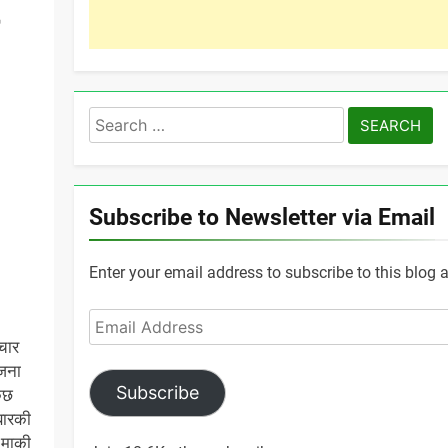
Search
for:
Subscribe to Newsletter via Email
Enter your email address to subscribe to this blog 
Email
Address
चार
.जना
Subscribe
कछ
बारकी
 माकी