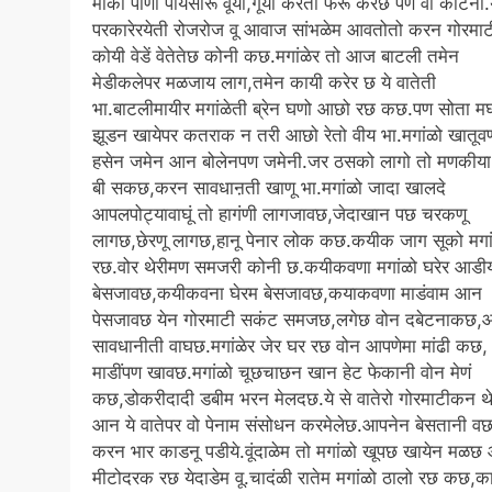
माकी पाणी पीयेसारू वूंयी,गूंयी करती फरू करछ पण वो काटेनी.
परकारेरयेती रोजरोज वू आवाज सांभळेम आवतोतो करन गोरमा
कोयी वेडें वेतेतेछ कोनी कछ.मगांळेर तो आज बाटली तमेन
मेडीकलेपर मळजाय लाग,तमेन कायी करेर छ ये वातेती
भा.बाटलीमायीर मगांळेती ब्रेन घणो आछो रछ कछ.पण सोता मघ
झूडन खायेपर कतराक न तरी आछो रेतो वीय भा.मगांळो खातूव
हसेन जमेन आन बोलेनपण जमेनी.जर ठसको लागो तो मणकीया
बी सकछ,करन सावधाऩती खाणू भा.मगांळो जादा खालदे
आपलपोट्यावाघूं तो हागंणी लागजावछ,जेदाखान पछ चरकणू
लागछ,छेरणू लागछ,हानू पेनार लोक कछ.कयीक जाग सूको मगा
रछ.वोर थेरीमण समजरी कोनी छ.कयीकवणा मगांळो घरेर आडी
बेसजावछ,कयीकवना घेरम बेसजावछ,कयाकवणा माडंवाम आन
पेसजावछ येन गोरमाटी सकंट समजछ,लगेछ वोन दबेटनाकछ
सावधानीती वाघछ.मगांळेर जेर घर रछ वोन आपणेमा मांढी कछ,
माडींपण खावछ.मगांळो चूछचाछन खान हेट फेकानी वोन मेणं
कछ,डोकरीदादी डबीम भरन मेलदछ.ये से वातेरो गोरमाटीकन थ
आन ये वातेपर वो पेनाम संसोधन करमेलेछ.आपनेन बेसतानी वछ
करन भार काडनू पडीये.वूंदाळेम तो मगांळो खूपछ खायेन मळ
मीटोदरक रछ येदाडेम वू.चादंळी रातेम मगांळो ठालो रछ कछ,क