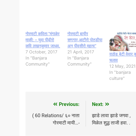
गोरमाटी कविता,”मंगाळेर
गोरमाटी बायीर
माकी: – युवा पीढ़ीरो
सणगार,आटीरो पोतडीया
कवि लखनकुमार जाधव.
अन् पीवसीरो महत्व”
7 October, 2017
21 April, 2017
राठोड बेटी वेवार क
In "Banjara
In "Banjara
चलाव
Community"
Community"
12 May, 2021
In "banjara
culture"
Previous:
Next:
Post
navigation
( 60 Relations/ ६० नाता
झाडे लावा झाडे जगवा ,
गोरमाटी मायी…-
मिळेल शुद्ध‎ ताजी हवा. .