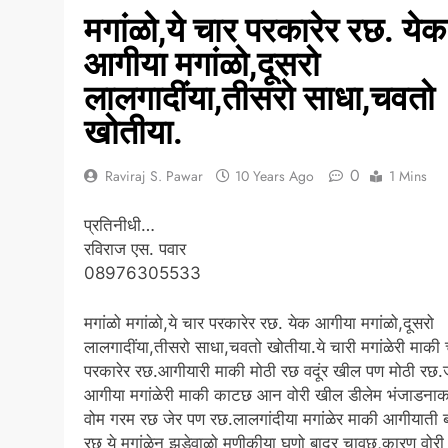
मगांळो,ये चार परकारेर रछ. येक
आगीया मगांळो,दूसरो
लालगादींया,तीसरो साधा,चवतो
खोतीया.
0
Raviraj S. Pawar
10 Years Ago
1 Mins
प्रतिनीधी…
रविराज एस. पवार
08976305533
मगांळो मगांळो,ये चार परकारेर रछ. येक आगीया मगांळो,दूसरो
लालगादींया,तीसरो साधा,चवतो खोतीया.ये चारी मगांळेरी माकी 
परकारेर रछ.आगीयारी माकी मोठी रछ वदूंर खील पण मोठी रछ
आगीया मगांळेरी माकी काटछ आन वोरी खील डीलेम भंजाडना
वोम गरम रछ जेर पण रछ.लालगांदीया मगांळेर माकी आगीयाती 
रछ ये मगांळेन झूडेवाळो मणीकीया घणो बादूर चावछ,कारण वोरी