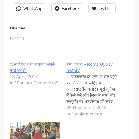
WhatsApp
Facebook
Twitter
Like this:
Loading...
“इंसानियत तथा मानवता सबसे
रोमा बंजारा – Roma Gypsy
बड़ा धर्म हैं”
history
13 April, 2017
» पाञ्चजन्य के पन्नों से बात सुनो
In "Banjara Community"
बंजारों की रोमा कहिए या
अन्तरराष्ट्रीय बंजारे। पूरी दुनिया
में फैले ऐसे लोग जिनकी भाषा और
संस्कृति पर भारतीयता की स्पष्ट
छाप है, लेकिन हर जगह, हर देश
26 November, 2015
में जिन्हें हाशिए पर ठेल दिया गया
In "banjara culture"
और जिनके मानवाधिकारों की कोई
बात नहीं करता।…