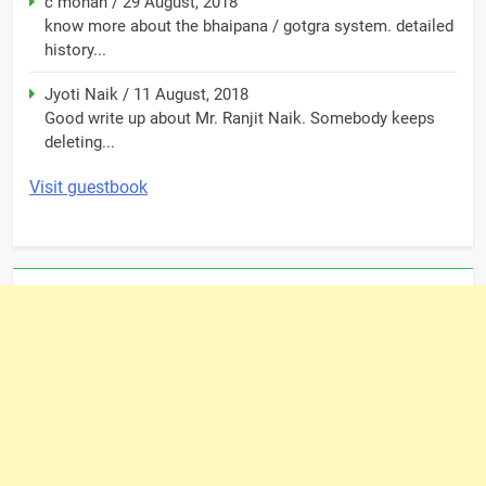
c mohan
/
29 August, 2018
know more about the bhaipana / gotgra system. detailed
history...
Jyoti Naik
/
11 August, 2018
Good write up about Mr. Ranjit Naik. Somebody keeps
deleting...
Visit guestbook