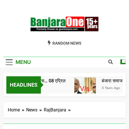
Skip
to
content
Welcome To
Gor Banjara News, Entertainment, Music Portal
RANDOM NEWS
Banjara One
Formerly
MENU
GoarBanjara.com
विश्व बंजारा दिवस… 08 एप्रिल
बंजारा समाज को संघ
HEADLINES
4 Years Ago
5 Years Ago
Home
News
RajBanjara