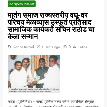
BANJARA PUKAR
मातंग समाज राज्यस्तरीय वधू-वर
परिचय मेळाव्यास उस्फुर्त प्रतिसाद
सामाजिक कार्यकर्ते सचिन राठोड चा
केला सन्मान
0
Govind Rathod
11 Years Ago
1 Mins
नांदेड (प्रतिनिधी) – समई प्रतिष्ठानच्या वतीने सामाजिक क्षेत्रात
संभाजीराव मंडगीकर, पत्रकारीता क्षेत्रातील भातर दाऐल, सांस्कृतिक