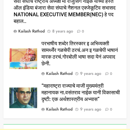
सेवा संघाचे राष्ट्रीय अध्यक्ष मा राजुसिंग नाईक यांच्या हस्ते
ऑल इंडिया बंजारा सेवा संघाचे नैशनल एक्जेकूटिव सभासद
NATIONAL EXECUTIVE MEMBER(NEC) हे पद
बहाल..
Kailash Rathod
8 years ago
0
परभाषीय शब्देर तिरस्कार इ अभिव्यक्ती
सामर्थ्येर गळचेपी ठरचं.अन इ गळचेपी भाषानं
मारक ठरचं.गोरबोली भाषा सदा येनं अपवाद
छेनी.
Kailash Rathod
9 years ago
0
“महाराष्ट्रा राज्याचे माजी मुख्यमंत्री
महानायक ना.वसंतराव नाईक यानी विकासाची
दृष्टी: एक अर्थशास्त्रीय अभ्यास”
Kailash Rathod
9 years ago
0