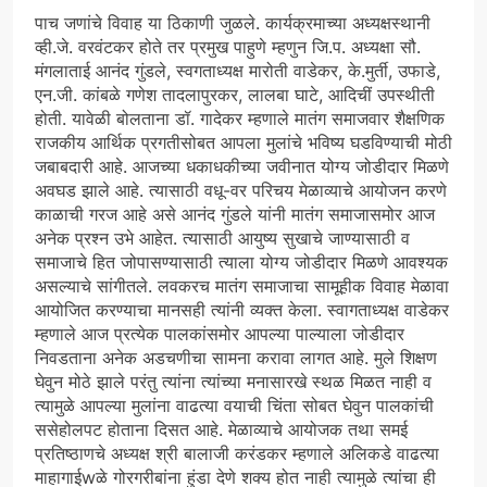
पाच जणांचे विवाह या ठिकाणी जुळले. कार्यक्रमाच्या अध्यक्षस्थानी
व्ही.जे. वरवंटकर होते तर प्रमुख पाहुणे म्हणुन जि.प. अध्यक्षा सौ.
मंगलाताई आनंद गुंडले, स्वगताध्यक्ष मारोती वाडेकर, के.मुर्ती, उफाडे,
एन.जी. कांबळे गणेश तादलापुरकर, लालबा घाटे, आदिचीं उपस्थीती
होती. यावेळी बोलताना डॉ. गादेकर म्हणाले मातंग समाजवार शैक्षणिक
राजकीय आर्थिक प्रगतीसोबत आपला मुलांचे भविष्य घडविण्याची मोठी
जबाबदारी आहे. आजच्या धकाधकीच्या जवीनात योग्य जोडीदार मिळणे
अवघड झाले आहे. त्यासाठी वधू-वर परिचय मेळाव्याचे आयोजन करणे
काळाची गरज आहे असे आनंद गुंडले यांनी मातंग समाजासमोर आज
अनेक प्रश्न उभे आहेत. त्यासाठी आयुष्य सुखाचे जाण्यासाठी व
समाजाचे हित जोपासण्यासाठी त्याला योग्य जोडीदार मिळणे आवश्यक
असल्याचे सांगीतले. लवकरच मातंग समाजाचा सामूहीक विवाह मेळावा
आयोजित करण्याचा मानसही त्यांनी व्यक्त केला. स्वागताध्यक्ष वाडेकर
म्हणाले आज प्रत्येक पालकांसमोर आपल्या पाल्याला जोडीदार
निवडताना अनेक अडचणीचा सामना करावा लागत आहे. मुले शिक्षण
घेवुन मोठे झाले परंतु त्यांना त्यांच्या मनासारखे स्थळ मिळत नाही व
त्यामुळे आपल्या मुलांना वाढत्या वयाची चिंता सोबत घेवुन पालकांची
ससेहोलपट होताना दिसत आहे. मेळाव्याचे आयोजक तथा समई
प्रतिष्ठाणचे अध्यक्ष श्री बालाजी करंडकर म्हणाले अलिकडे वाढत्या
माहागाईwळे गोरगरीबांना हुंडा देणे शक्य होत नाही त्यामुळे त्यांचा ही