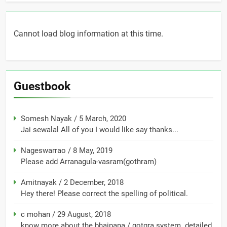
Cannot load blog information at this time.
Guestbook
Somesh Nayak
/
5 March, 2020
Jai sewalal All of you I would like say thanks...
Nageswarrao
/
8 May, 2019
Please add Arranagula-vasram(gothram)
Amitnayak
/
2 December, 2018
Hey there! Please correct the spelling of political.
c mohan
/
29 August, 2018
know more about the bhaipana / gotgra system. detailed