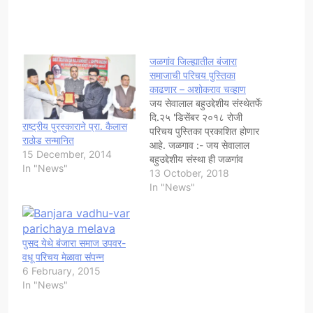
जळगांव जिल्ह्यातील बंजारा
समाजाची परिचय पुस्तिका
काढणार – अशोकराव चव्हाण
जय सेवालाल बहुउद्देशीय संस्थेतर्फे
दि.२५ 'डिसेंबर २०१८ रोजी
राष्ट्रीय पुरस्काराने प्रा. कैलास
परिचय पुस्तिका प्रकाशित होणार
राठोड सन्मानित
आहे. जळगाव :- जय सेवालाल
15 December, 2014
बहुउद्देशीय संस्था ही जळगांव
In "News"
जिल्ह्यातील बंजारा समाजातील
13 October, 2018
बांधवांसाठी आतापर्यंत विविध
In "News"
प्रकारचे सामाजिक कार्य करीत
आली आहे.त्यामधे-कै.वसंतरावजी
नाईक जयंती/पुण्यतिथी
पुसद येथे बंजारा समाज उपवर-
महोत्सव,संत सेवालाल महाराज
वधू परिचय मेळावा संपन्न
जयंती महोत्सव,शालेय विद्यार्थी
6 February, 2015
क्रिडा स्पर्धा,समाज प्रबोधनपर
In "News"
जनजागृती मेळावा,समाजातील
प्रलंबीत समस्या व अडचणी…