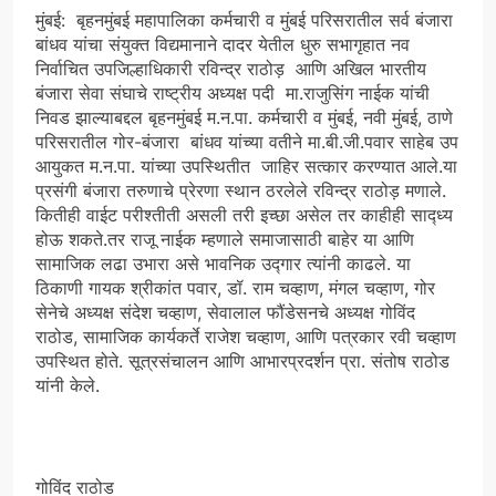
मुंबई: बृहनमुंबई महापालिका कर्मचारी व मुंबई परिसरातील सर्व बंजारा
बांधव यांचा संयुक्त विद्यमानाने दादर येतील धुरु सभागृहात नव
निर्वाचित उपजिल्हाधिकारी रविन्द्र राठोड़ आणि अखिल भारतीय
बंजारा सेवा संघाचे राष्ट्रीय अध्यक्ष पदी मा.राजुसिंग नाईक यांची
निवड झाल्याबद्दल बृहनमुंबई म.न.पा. कर्मचारी व मुंबई, नवी मुंबई, ठाणे
परिसरातील गोर-बंजारा बांधव यांच्या वतीने मा.बी.जी.पवार साहेब उप
आयुकत म.न.पा. यांच्या उपस्थितीत जाहिर सत्कार करण्यात आले.या
प्रसंगी बंजारा तरुणाचे प्रेरणा स्थान ठरलेले रविन्द्र राठोड़ मणाले.
कितीही वाईट परीश्तीती असली तरी इच्छा असेल तर काहीही साद्ध्य
होऊ शकते.तर राजू नाईक म्हणाले समाजासाठी बाहेर या आणि
सामाजिक लढा उभारा असे भावनिक उद्गार त्यांनी काढले. या
ठिकाणी गायक श्रीकांत पवार, डॉ. राम चव्हाण, मंगल चव्हाण, गोर
सेनेचे अध्यक्ष संदेश चव्हाण, सेवालाल फौंडेसनचे अध्यक्ष गोविंद
राठोड, सामाजिक कार्यकर्ते राजेश चव्हाण, आणि पत्रकार रवी चव्हाण
उपस्थित होते. सूत्रसंचालन आणि आभारप्रदर्शन प्रा. संतोष राठोड
यांनी केले.
गोविंद राठोड