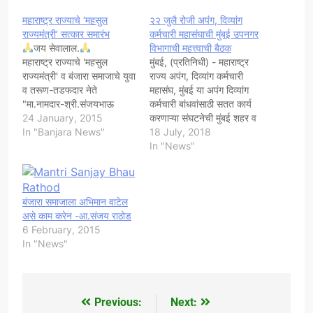
महाराष्ट्र राज्याचे ‘महसुल
२२ जुलै रोजी अपंग, दिव्यांग
राज्यमंत्री’ सत्कार समारंभ
कर्मचारी महासंघाची मुंबई उपनगर
जय सेवालाल.
विभागाची महत्त्वाची बैठक
महाराष्ट्र राज्याचे 'महसुल
मुंबई, (प्रतिनिधी) - महाराष्ट्र
राज्यमंत्री' व बंजारा समाजाचे युवा
राज्य अपंग, दिव्यांग कर्मचारी
व तरूण-तडफदार नेते
महासंघ, मुंबई या अपंग दिव्यांग
"मा.नामदार-श्री.संजयभाऊ
कर्मचारी बांधवांसाठी सतत कार्य
राठोड" यांचा समस्त बंजारा
24 January, 2015
करणाऱ्या संघटनेची मुंबई शहर व
समाज,कल्याण आणि 'भारतीय
In "Banjara News"
उपनगर विभागाची महत्त्वाची बैठक
18 July, 2018
बंजारा समाज कर्मचारी सेवा
दि.२२/७/२०१८ रविवार रोजी
In "News"
संस्था,कल्याण तालुका' यांच्या तर्फे
सकाळी-११ः०० ते दुपारी २ः००
"दि.28/01/2015.बुधवार रोजी
वाजेपर्यंत बृहन्मुंबई महापालिका
संध्याकाळी
शाळा, बांद्रा (प.) मुंबई-५०. येथे
ठिक.7:00pm.वाजता.वृंदावन
बंजारा समाजाला अभिमान वाटेल
आयोजित करण्यात आली आहे. या
गार्डन,आधारवाडी जेल
असे काम करेन -आ.संजय राठोड
बैठकीत महासंघाचे संस्थापक
जवळ,आधारवाडी,कल्याण(प.)
6 February, 2015
अध्यक्ष-मा.दिगंबरजी…
येथे "भव्य नागरी सत्कार
In "News"
समारंभ"आयोजित करण्यात आला
आहे. या सत्कार
समारंभ सोहळ्यास…
Previous:
Next:
Post