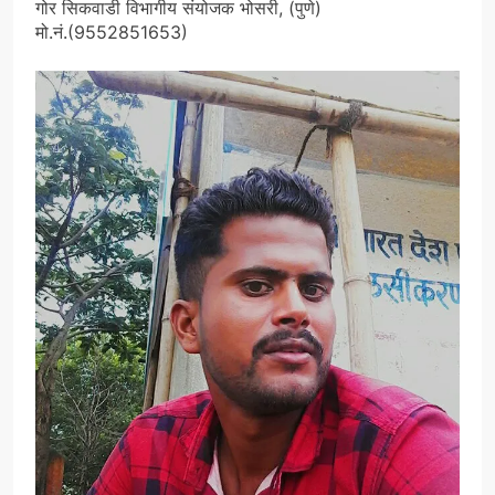
गोर सिकवाडी विभागीय संयोजक भोसरी, (पुणे)
मो.नं.(9552851653)