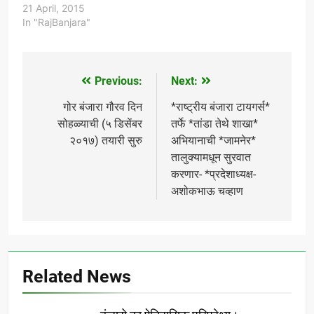
स्वयंसेवक तथा सल्लागार गोर
21 April, 2015
तुकाराम राठोड इनके घर पर
In "RajBanjara"
समाज के घर पर बैठक हुई। इस
बैठक के दौरान बंजारा समाज के
धर्मगुरु संत सेवालाल महाराज के
फोटो…
Previous:
Next:
Post
navigation
गोर बंजारा गौरव दिन
*राष्ट्रीय बंजारा टायगर्स*
सोहळ्याची (५ डिसेंबर
तर्फे *तांडा तेथे शाखा*
२०१७) तयारी सुरु
अभियानाची *जामनेर*
तालुक्यामधून सुरवात
करणार- *प्रदेशाध्यक्ष-
अशोकभाऊ चव्हाण
Related News