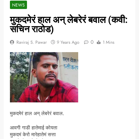
NEWS
मुकदमेरं हाल अन् लेबरेरं बवाल (कवी:
सचिन राठोड)
0
Raviraj S. Pawar
9 Years Ago
1 Mins
मुकदमेरं हाल अन् लेबरेरं बवाल.
आवगी गाडी हातेमाई कोयता
मुकदमं केरो मारेहातेमं सत्ता