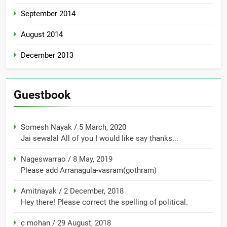
September 2014
August 2014
December 2013
Guestbook
Somesh Nayak
/
5 March, 2020
Jai sewalal All of you I would like say thanks...
Nageswarrao
/
8 May, 2019
Please add Arranagula-vasram(gothram)
Amitnayak
/
2 December, 2018
Hey there! Please correct the spelling of political.
c mohan
/
29 August, 2018