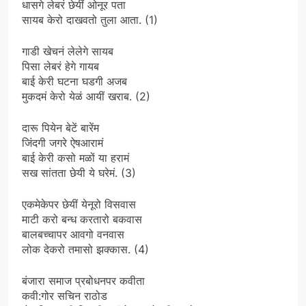
धासगे लेबरं छेयीं ओनूर पता
सायब केरो दाखवतो तुला आता. (1)
गाडी खेचनं लेलेगे सायब
पिसा लेबरं हेगे गायब
बाई केरी घटना घडगी अजब
मुकदमं केरो येळं आयीं खराब. (2)
दारू पियेन बेटें बारेंम
जिंदगी जगरे ऐषआरामं
बाई केरी कसो मळों या हरामं
सख सांतता छेयी ये घरेमं. (3)
एकमेकेपर छेयीं येनूरो विसवास
माटी करो बन्ध करतारो बकवास
बालबच्चापर आवगो वनवास
लोक देकरो तमासो झक्कास. (4)
बंजारा समाज प्रबोधनपर कवीता
कवी:गोर सचिन राठोड