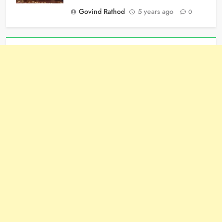
Govind Rathod
5 years ago
0