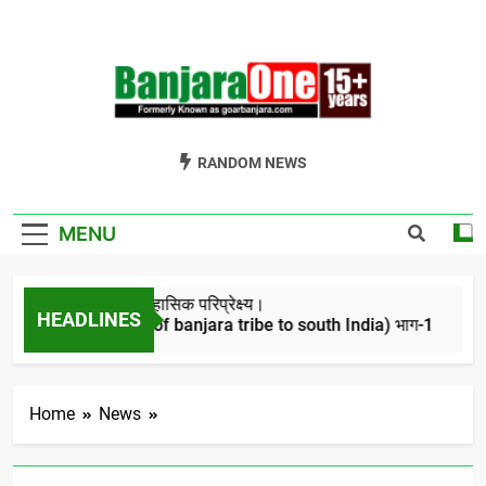
Skip
to
content
Welcome To
Gor Banjara News, Entertainment, Music Portal
RANDOM NEWS
Banjara One
Formerly
MENU
GoarBanjara.com
बंजारो का ऐतिहासिक परिप्रेक्ष्य।
HEADLINES
(Migration of banjara tribe to south India) भाग-1
4 Years Ago
Home
News