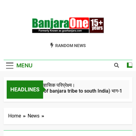
Skip
to
content
Welcome To
Gor Banjara News, Entertainment, Music Portal
RANDOM NEWS
Banjara One
Formerly
MENU
GoarBanjara.com
बंजारो का ऐतिहासिक परिप्रेक्ष्य।
HEADLINES
(Migration of banjara tribe to south India) भाग-1
4 Years Ago
Home
News