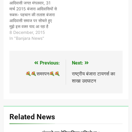
आदिवासी जगत मंगलवार, 31
मार्च 2015 बंजारा आदिवासियों से
रूबरू- पहचान की तलाश बंजारा
आदिवासी समाज पर सोचते हुए
मुझे इस वक्त याद आ रहा है
बंगलुरु जब वहां अखिल भारतीय
8 December, 2015
बंजारा भाषा सेमिनार आयोजित
In "Banjara News"
किया गया था. बंजारा समाज के
प्रतिष्ठित बुद्धिजीवियों से मेरा
परिचय वहीँ हुआ था. वैसे…
Previous:
Next:
Post
navigation
समरपन
राष्ट्रीय बंजारा टायगर्स का
शाखा उदघाटन
Related News