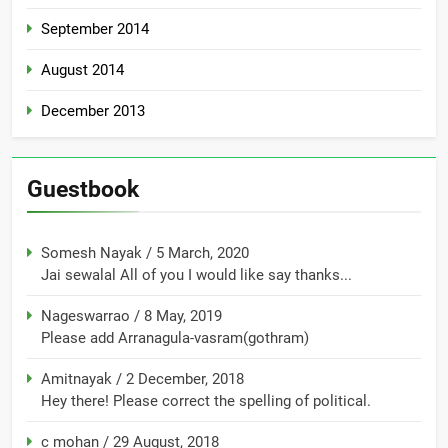
September 2014
August 2014
December 2013
Guestbook
Somesh Nayak
/
5 March, 2020
Jai sewalal All of you I would like say thanks...
Nageswarrao
/
8 May, 2019
Please add Arranagula-vasram(gothram)
Amitnayak
/
2 December, 2018
Hey there! Please correct the spelling of political.
c mohan
/
29 August, 2018