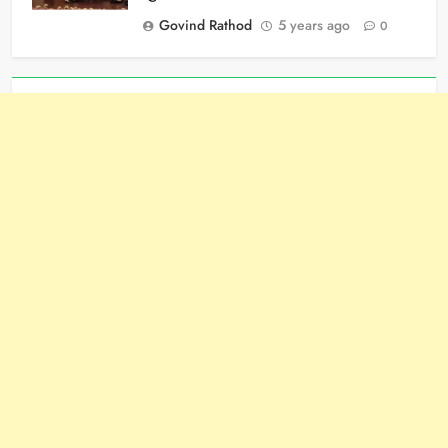
Govind Rathod
5 years ago
0