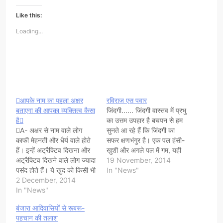
Like this:
Loading...
आपके नाम का पहला अक्षर
रविराज एस पवार
बताएगा की आपका व्यक्तित्व कैसा
जिंदगी...... जिंदगी वास्तव में प्रभु
है
का उत्तम उपहार है बचपन से हम
A- अक्षर से नाम वाले लोग
सुनते आ रहे हैं कि जिंदगी का
काफी मेहनती और धैर्य वाले होते
सफर क्षणभंगुर है। एक पल हंसी-
हैं। इन्हें अट्रैक्टिव दिखना और
खुशी और अगले पल में गम, यही
अट्रैक्टिव दिखने वाले लोग ज्यादा
तो है जिंदगी की सच्ची हकीकत।
19 November, 2014
पसंद होते हैं। ये खुद को किसी भी
ऐसी क्षणभंगुर जिंदगी को याद करते
In "News"
परिस्थिति में ढाल लेने की गजब
2 December, 2014
समय हमारे मन में समय-समय पर
की क्षमता रखते हैं। इन्हें वैसी
In "News"
विचार…
चीज ही भाती है, जो भीड़ से
बंजारा आदिवासियों से रूबरू-
अलग…
पहचान की तलाश