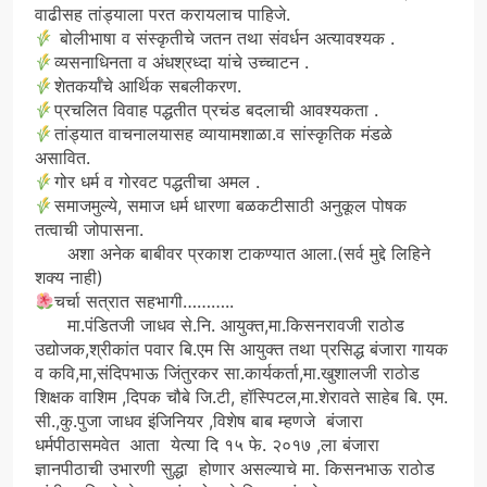
वाढीसह तांड्याला परत करायलाच पाहिजे.
बोलीभाषा व संस्कृतीचे जतन तथा संवर्धन अत्यावश्यक .
व्यसनाधिनता व अंधश्रध्दा यांचे उच्चाटन .
शेतकर्याँचे आर्थिक सबलीकरण.
प्रचलित विवाह पद्धतीत प्रचंड बदलाची आवश्यकता .
तांड्यात वाचनालयासह व्यायामशाळा.व सांस्कृतिक मंडळे
असावित.
गोर धर्म व गोरवट पद्धतीचा अमल .
समाजमुल्ये, समाज धर्म धारणा बळकटीसाठी अनुकूल पोषक
तत्वाची जोपासना.
अशा अनेक बाबीवर प्रकाश टाकण्यात आला.(सर्व मुद्दे लिहिने
शक्य नाही)
चर्चा सत्रात सहभागी………..
मा.पंडितजी जाधव से.नि. आयुक्त,मा.किसनरावजी राठोड
उद्योजक,श्रीकांत पवार बि.एम सि आयुक्त तथा प्रसिद्ध बंजारा गायक
व कवि,मा,संदिपभाऊ जिंतुरकर सा.कार्यकर्ता,मा.खुशालजी राठोड
शिक्षक वाशिम ,दिपक चौबे जि.टी, हॉस्पिटल,मा.शेरावते साहेब बि. एम.
सी.,कु.पुजा जाधव इंजिनियर ,विशेष बाब म्हणजे बंजारा
धर्मपीठासमवेत आता येत्या दि १५ फे. २०१७ ,ला बंजारा
ज्ञानपीठाची उभारणी सुद्धा होणार असल्याचे मा. किसनभाऊ राठोड