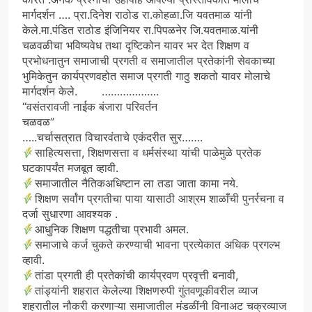
मार्गदर्शन …. प्रा.दिनेश राठोड रा.कोहळा.जि यवतमाळ यांनी
केले.मा.पंडित राठोड इंजिनियर रा.पिपळनेर जि.यवतमाळ.यांनी
चळवळीचा भविष्यवेध तथा दृष्टिकोन यावर भर देत शिक्षण व
प्रभोधनातुन समाजाची प्रगती व समाजातील प्रतेकांनी सेवकाच्या
भुमिकेतुन कार्यप्रणवहोत समाज प्रगती गाठु शकतो यावर मोलाचे
मार्गदर्शन केले. ……………….
“वसंतरावजी नाईक बंजारा परिवर्तन
चळवळ”
…..चर्चासत्रात विचारवंताचे एकंदरीत सुर…….
साहित्यसत्ता, शिक्षणसत्ता व धर्मसंस्था यांची पाळेमुळे प्रतेक
घटकापर्यंत मजबूत व्हावी.
समाजातील नैतिकअधिष्टान ला तडा जाता कामा नये.
शिक्षण सर्वांग प्रगतीचा पाया यासाठी आश्रम शाळाँची पुनर्रचना व
दर्जा सुधारणा आवश्यक .
आधुनिक शिक्षण पद्धतीचा प्रभावी अमल.
समाजाचे कर्ज चुकते करण्याची भावना प्रत्येकात अधिक प्रगल्भ
व्हावी.
तांडा प्रगती ही प्रतेकांची कार्यप्रवण प्रवृत्ती बनावी,
तांड्यांनी शहरात केलेल्या शिक्षणरुपी गुंतवणूकीवरील व्याज
शहरातील नौकरी करणाऱ्या समाजातील मंडळींनी विनाअट चक्रव्याज