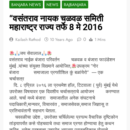
BANJARA NEWS
NEWS
RAJBANJARA
“वसंतराव नायक चळवळ समिती
महाराष्ट्र राज्य तर्फे 8 मे 2016
0
Kailash Rathod
10 Years Ago
1 Mins
जय सेवालाल
वसंतराव नाईक बंजारा परिवर्तन चळवळ व बंजारा फाउंडेशन
मुंबई .यांच्या संयुक्त विद्यमाने आयोजित,
उपक्रम “गोर
बंजारा समाजाला प्रगतीशिल कुं बळांयेरो” — एक
चर्चासत्र
दि. ८ एप्रिल २०१६ ला प्रथमेश हॉल, टिटवाला ( पुर्व) मुंबई येथे
उपरोक्त विषयावर एक दिवशीय चर्चासत्राचे आयोजन करण्यात
आले. चर्चा मध्ये बंजारा समाजातील अनेक संघटनाचे
पदाधिकारी,मान्यवर, विचारवंत , समाजसेवक,समाज जिज्ञासु त
प्रतिभावंतानी सहभाग घेतला.
चववळीचा उद्देश , उपरोक्त चर्चिलेल्या प्रगल्भ वैचारिक दृष्टिकोन
तांड्यापर्यंत कसे पोहचवाचे तथा समाज प्रगत होण्याचा हेतु कथन
करित .अनेक प्रश्नाचा उहापोह आपल्या प्रास्तविकात मोलाचे