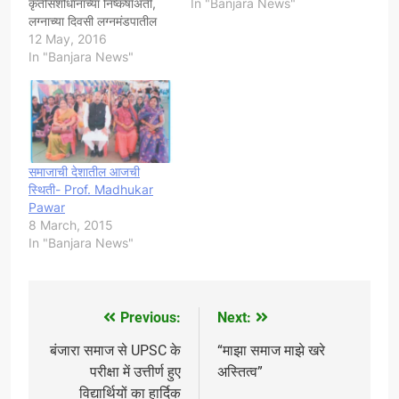
कृतीसंशोधानाच्या निष्कर्षाअंती,
In "Banjara News"
लग्नाच्या दिवसी लग्नमंडपातील
माझे प्रबोधनात्म मार्गदर्शन अत्यत
12 May, 2016
उपदेशक असल्याची कबुली
In "Banjara News"
गावकरी मंडळींनी व्यक्त केली
त्याचा प्रत्यय मला आला.समस्त
पंचक्रोशितील पाहुणे मंडळीची
बहुसंख्येनी उपस्थिती लाभली.
वधु व वर मंडळींनी वसंतराव नाईक
बंजारा परिवर्तन चळवळीच्या मी…
समाजाची देशातील आजची
स्थिती- Prof. Madhukar
Pawar
8 March, 2015
In "Banjara News"
Previous:
Next:
Post
navigation
बंजारा समाज से UPSC के
“माझा समाज माझे खरे
परीक्षा में उत्तीर्ण हुए
अस्तित्व”
विद्यार्थियों का हार्दिक