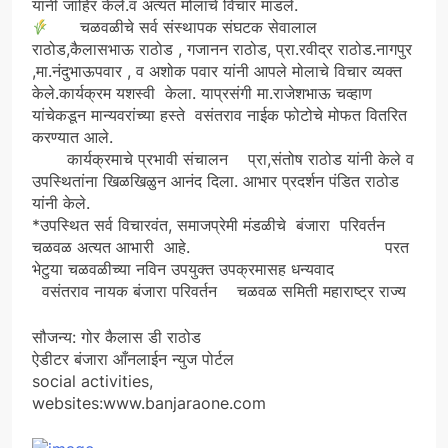
यांनी जाहिर केले.व अत्यंत मोलाचे विचार मांडले.
चळवळीचे सर्व संस्थापक संघटक सेवालाल
राठोड,कैलासभाऊ राठोड , गजानन राठोड, प्रा.रवीद्र राठोड.नागपुर
,मा.नंदुभाऊपवार , व अशोक पवार यांनी आपले मोलाचे विचार व्यक्त
केले.कार्यक्रम यशस्वी केला. याप्रसंगी मा.राजेशभाऊ चव्हाण
यांचेकडून मान्यवरांच्या हस्ते वसंतराव नाईक फोटोचे मोफत वितरित
करण्यात आले.
कार्यक्रमाचे प्रभावी संचालन प्रा,संतोष राठोड यांनी केले व
उपस्थितांना खिळखिळुन आनंद दिला. आभार प्रदर्शन पंडित राठोड
यांनी केले.
*उपस्थित सर्व विचारवंत, समाजप्रेमी मंडळीचे बंजारा परिवर्तन
चळवळ अत्यत आभारी आहे. परत
भेटुया चळवळीच्या नविन उपयुक्त उपक्रमासह धन्यवाद
वसंतराव नायक बंजारा परिवर्तन चळवळ समिती महाराष्ट्र राज्य
सौजन्य: गोर कैलास डी राठोड
ऐडीटर बंजारा आँनलाईन न्युज पोर्टल
social activities,
websites:www.banjaraone.com