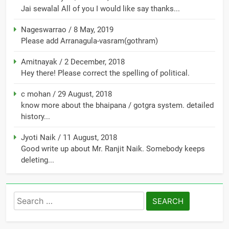
Jai sewalal All of you I would like say thanks...
Nageswarrao
/
8 May, 2019
Please add Arranagula-vasram(gothram)
Amitnayak
/
2 December, 2018
Hey there! Please correct the spelling of political.
c mohan
/
29 August, 2018
know more about the bhaipana / gotgra system. detailed
history...
Jyoti Naik
/
11 August, 2018
Good write up about Mr. Ranjit Naik. Somebody keeps
deleting...
Search
for: