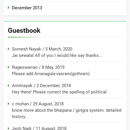
December 2013
Guestbook
Somesh Nayak
/
5 March, 2020
Jai sewalal All of you I would like say thanks...
Nageswarrao
/
8 May, 2019
Please add Arranagula-vasram(gothram)
Amitnayak
/
2 December, 2018
Hey there! Please correct the spelling of political.
c mohan
/
29 August, 2018
know more about the bhaipana / gotgra system. detailed
history...
Jyoti Naik
/
11 August, 2018