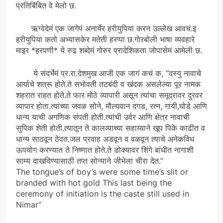
प्रतिबिंबित वे मेलो छ.
ऋग्वेदेमं एक जागेपं अनार्येर हरीयुपिया करन उल्लेख आवचं.इ
हरीयुपिया कतो अभ्यासकेर मतेती हरप्पा छ.गोरबोली भाषा व्यवहारे
माइर *हरपणी* ये रुढ शब्देमं गोरुर प्रादेशिकता जोपासेमं आमेली छ.
ये संदर्भेमं प्र.रा.देशमुख आजी एक जागं कचं क, “दस्यु नावाचे
आर्याचे शत्रू होते.ते सभोवती तटबंदी व खंदक असलेल्या पूर नामक
शहरात राहत होते.ते फार मोठे व्यापारी असून त्यांचा समूद्रावर दुरवर
व्यापार होता.त्यांच्या जवळ सोने, मौल्यवान दगड, रत्न, गायी,घोडे आणि
धान्य याची अगणिक संपती होती.त्यांची उर्वर आणि क्षेत्र नावाची
सुपिक शेती होती.त्यातून ते कालव्याच्या सहाय्याने खूप पिके काढीत व
धान्य साठवून ठेवत.जल प्रवाह अडवून व वळवून त्याचे अनेकविध
ऊपयोग करण्यात ते निष्णात होते.ते डोक्यावर शिंगे बांधीत नागाशी
साम्य दाखविण्यासाठी तप्त सोन्याने जीभेला चीरा देत.”
The tongue’s of boy’s were some time’s slit or
branded with hot gold This last being the
ceremony of initiation is the caste still used in
Nimar”