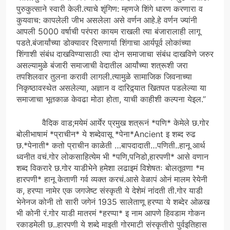
पुरुकुत्साने स्वारी केली.त्याचे शृंगिण: म्हणजे शिंगे धारण करणारा व
कुयवाच: कापलेली जीभ असलेला असे वर्णन आहे.हे वर्णन ज्यांनी
आपली 5000 वर्षाची परंपरा कायम राखली त्या बंजारालाही लागू
पडते.बंजार्यांच्या डोक्यावर दिसणार्या शिंगाचा आर्यपूर्व लोकांच्या
शिंगाशी संबंध दाखविण्यासाठी त्या दोन समाजाचा संबंध दाखविणे जरुर
असल्यामुळे बंजारी समाजाची वेदातील आर्यांच्या शत्रूशी जरा
तपशिलवार तुलना करावी लागली.त्यामुळे सामाजिक जिवनाच्या
निकृष्ठावस्थेत असलेल्या, अज्ञान व दारिद्र्यात खितपत पडलेल्या या
समाजाचा भूतकाळ केवढा मोठा होता, याची काहीशी कल्पना येइल.”
वैदिक वाड;मयेमं आर्येर प्रमुख शत्रूनं *पणि* केमेले छ.गोर
बोलीभाषामं *प्राचीन* ये शब्देवासू *पेना*Ancient इ शब्द रुढ
छ.*पेनाती* कतो प्राचीन काळेती …बापदादाती…पणिती..हानू आर्थ
ध्वनीत वचं.गोर लोकसाहित्येम भी *पणि,पनिडो,हारपणी* आसे वणान
शब्द विकरारे छ.गोर याडीभेने हमेशा लढाइमं विशेषतः बोलतूवणा *म
हारपणी* हानू केताणी गर्व व्यक्त करचं.आसे वेळापं ओनं मालम रेयेनी
क, हरप्पा नामेर एक जगजेष्ट संस्कृती ये देशेमं नांदती ती.गोर याडी
भेनेनज कोनी तो सारी जगेनं 1935 सालेताणू हरप्पा ये शब्देर ओळख
भी कोनी रं.गोर याडी मातरमं *हरप्पा* इ नाम आपणे हिवडाम गोकन
रकाडमेली छ..हारपणी ये शब्दे माइती गोरमाटी संस्कृतीरो पुर्वइतिहास