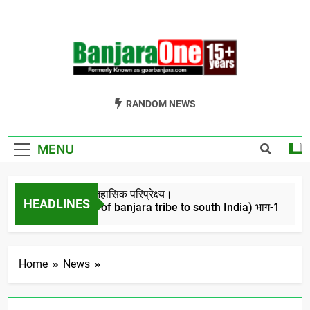
Skip
to
content
Welcome To
Gor Banjara News, Entertainment, Music Portal
RANDOM NEWS
Banjara One
Formerly
MENU
GoarBanjara.com
बंजारो का ऐतिहासिक परिप्रेक्ष्य।
HEADLINES
(Migration of banjara tribe to south India) भाग-1
4 Years Ago
Home
News