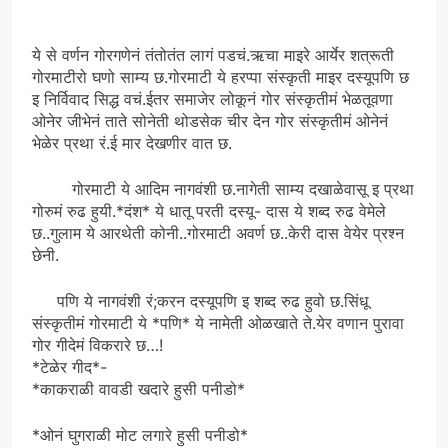
ये से वर्णन गोरगणेनं तंतोतंत लागं पडचं.ऋचा माइरे आर्येर शत्रूती
गोरमाटीरो घणो साम्य छ.गोरमाटी ये हरप्पा संस्कृती माइर दस्यूपणि छ
इ निर्विवाद सिद्ध वचं.ईतर समाजेर लोकूनं गोर संस्कृतीमं भेळतूवणा
ओनेर जीभेनं ताते सोनेती थोडसेक चीर देन गोर संस्कृतीमं ओनेनं
भेळेर प्रथा रं.ई मार देखणीर वात छ.
गोरमाटी ये आदिम नागवंशी छ.नागेती साम्य दखाळेवासू इ प्रथा
गोरुमं रुढ हुयी.*दंश* ये धातू परती दस्यू- दास ये शब्द रुढ वेमेले
छ..गुलाम ये आरथेती कोनी..गोरमाटी अवर्ण छ..केरी दास वेयेर प्रश्न
छेनी.
पणि ये नागवंशी रं;करन दस्यूपणि इ शब्द रुढ हुवो छ.सिंधू
संस्कृतीमं गोरमाटी ये *पणि* ये नामेती ओळखाते ते.येर वणान पुरावा
गोर गीदेमं विकरारे छ…!
*टेळेर गीद*-
*काकराळी वावडी खदारे हुसी पनीडो*
*ओनं घुगराळी मोट लगारे हुसी पनीडो*