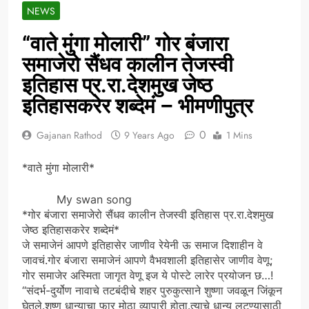
NEWS
“वाते मुंगा मोलारी” गोर बंजारा
समाजेरो सैंधव कालीन तेजस्वी
इतिहास प्र.रा.देशमुख जेष्ठ
इतिहासकरेर शब्देमं – भीमणीपुत्र
0
Gajanan Rathod
9 Years Ago
1 Mins
*वाते मुंगा मोलारी*
My swan song
*गोर बंजारा समाजेरो सैंधव कालीन तेजस्वी इतिहास प्र.रा.देशमुख
जेष्ठ इतिहासकरेर शब्देमं*
जे समाजेनं आपणे इतिहासेर जाणीव रेयेनी ऊ समाज दिशाहीन वे
जावचं.गोर बंजारा समाजेनं आपणे वैभवशाली इतिहासेर जाणीव वेणू;
गोर समाजेर अस्मिता जागृत वेणू इज ये पोस्टे लारेर प्रयोजन छ…!
“संदर्भ-दुर्योण नावाचे तटबंदीचे शहर पुरुकुत्साने शुष्णा जवळून जिंकून
घेतले.शुष्ण धान्याचा फार मोठा व्यापारी होता.त्याचे धान्य लुटण्यासाठी