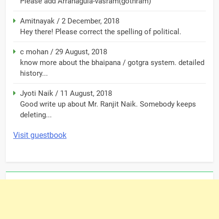
Please add Arranagula-vasram(gothram)
Amitnayak
/
2 December, 2018
Hey there! Please correct the spelling of political.
c mohan
/
29 August, 2018
know more about the bhaipana / gotgra system. detailed
history...
Jyoti Naik
/
11 August, 2018
Good write up about Mr. Ranjit Naik. Somebody keeps
deleting...
Visit guestbook