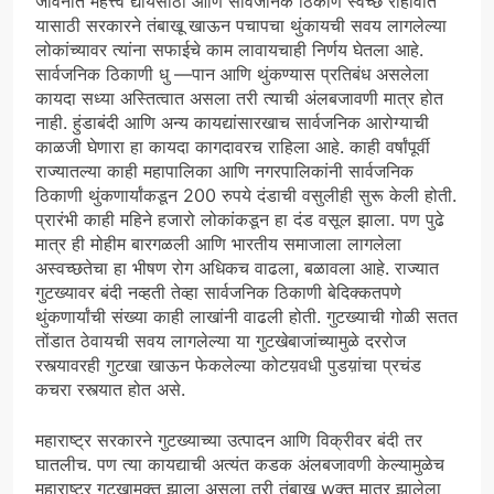
जीवनात महत्त्व द्यायसाठी आणि सार्वजनिक ठिकाणं स्वच्छ राहावीत
यासाठी सरकारने तंबाखू खाऊन पचापचा थुंकायची सवय लागलेल्या
लोकांच्यावर त्यांना सफाईचे काम लावायचाही निर्णय घेतला आहे.
सार्वजनिक ठिकाणी धु —पान आणि थुंकण्यास प्रतिबंध असलेला
कायदा सध्या अस्तित्वात असला तरी त्याची अंलबजावणी मात्र होत
नाही. हुंडाबंदी आणि अन्य कायद्यांसारखाच सार्वजनिक आरोग्याची
काळजी घेणारा हा कायदा कागदावरच राहिला आहे. काही वर्षांपूर्वी
राज्यातल्या काही महापालिका आणि नगरपालिकांनी सार्वजनिक
ठिकाणी थुंकणार्यांकडून 200 रुपये दंडाची वसुलीही सुरू केली होती.
प्रारंभी काही महिने हजारो लोकांकडून हा दंड वसूल झाला. पण पुढे
मात्र ही मोहीम बारगळली आणि भारतीय समाजाला लागलेला
अस्वच्छतेचा हा भीषण रोग अधिकच वाढला, बळावला आहे. राज्यात
गुटख्यावर बंदी नव्हती तेव्हा सार्वजनिक ठिकाणी बेदिक्कतपणे
थुंकणार्यांची संख्या काही लाखांनी वाढली होती. गुटख्याची गोळी सतत
तोंडात ठेवायची सवय लागलेल्या या गुटखेबाजांच्यामुळे दररोज
रस्त्यावरही गुटखा खाऊन फेकलेल्या कोटय़वधी पुडय़ांचा प्रचंड
कचरा रस्त्यात होत असे.
महाराष्ट्र सरकारने गुटख्याच्या उत्पादन आणि विक्रीवर बंदी तर
घातलीच. पण त्या कायद्याची अत्यंत कडक अंलबजावणी केल्यामुळेच
महाराष्ट्र गुटखामुक्त झाला असला तरी तंबाखू wक्त मात्र झालेला