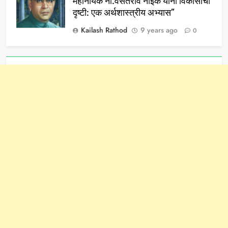
महानायक ना.वसंतराव नाईक यानी विकासाची
दृष्टी: एक अर्थशास्त्रीय अभ्यास”
Kailash Rathod
9 years ago
0