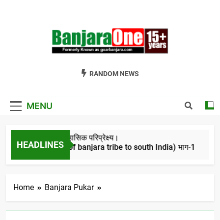
Skip
to
content
Welcome To
Gor Banjara News, Entertainment, Music Portal
RANDOM NEWS
Banjara One
Formerly
MENU
GoarBanjara.com
बंजारो का ऐतिहासिक परिप्रेक्ष्य।
HEADLINES
(Migration of banjara tribe to south India) भाग-1
4 Years Ago
Home
Banjara Pukar