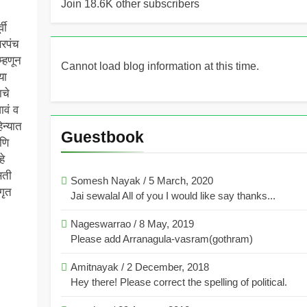
Join 18.6K other subscribers
वी
सरपंच
म्हणून
Cannot load blog information at this time.
या
ाचे
ावं व
िन्यात
Guestbook
णि
हे
सती
Somesh Nayak
/
5 March, 2020
गृत
Jai sewalal All of you I would like say thanks...
Nageswarrao
/
8 May, 2019
Please add Arranagula-vasram(gothram)
Amitnayak
/
2 December, 2018
Hey there! Please correct the spelling of political.