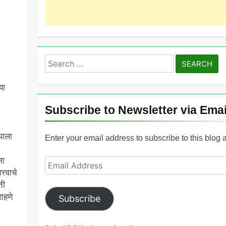
Search
for:
या
Subscribe to Newsletter via Emai
पाला
Enter your email address to subscribe to this blog 
ना
Email
त्वाचे
Address
ती
ाहणे
Subscribe