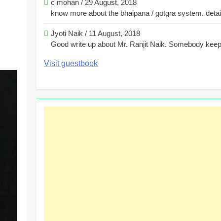
c mohan
/
29 August, 2018
know more about the bhaipana / gotgra system. detaile
Jyoti Naik
/
11 August, 2018
Good write up about Mr. Ranjit Naik. Somebody keeps
Visit guestbook