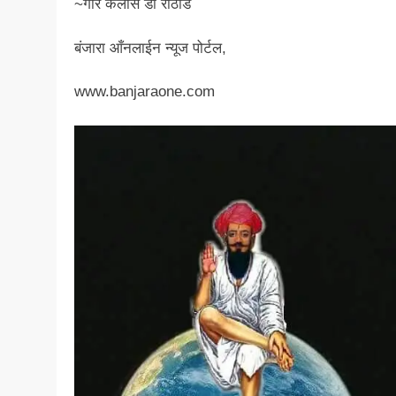
~गोर कैलास डी राठोड
बंजारा आँनलाईन न्यूज पोर्टल,
www.banjaraone.com