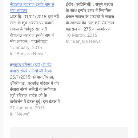
सेवालाल महाराज इनके नाम से
इंदौर (प्रतिनिधी) : संपूर्ण प्रदेश
भोग लगाकर
के साथ इन्दौर शहर में निवासित
आज दि. 01/01/2015 इस नयें
बंजार समाज के सदस्यों ने समाज
साल के शुभ अवसर पर बंजारा
के आराध्य देव ‘संत श्री सेवालाल
समाज के धर्मगुरु संत श्री
महाराज का 276 वां जन्मोत्सव’
सेवालाल महाराज इनके नाम से
दिनाक 15/2/2015 को बहुत ही
10 March, 2015
भोग लगाकर। पातलीपाडा,
धूमधाम से मनाया । इस आयोजन
In "Banjara News"
ब्रह्मांड मे गोर बंजारा संघर्ष समिती
1 January, 2015
के तहत शहर के विभिन्न हिस्सों में
की बैठक संपन्न हुई।इस बैठक के
In "Banjara News"
निवासरत बंजारा बंधु क्रमशः…
दौरान बंजारा समाज के गोर भाई
ब्रम्हांड परिसर (ठाणे) में गोर
और बहनों को नये साल की
बंजारा संघर्ष समिती की बैठक
शुभकामनाएं देते…
26/1/2015 को पातलीपाडा,
डोंगरीपाडा, ब्रम्हांड परिसर में गोर
बंजारा संघर्ष समिती के संयोजक
श्री रविराज राठोड जी के
मार्गदर्शन में बैठक हुई।इस बैठक में
कई गरिब भाई बहनों को गोर
27 January, 2015
बंजारा संघर्ष समिती के बारे में
In "News"
बताया। और शाम को संत श्री
सेवालाल महाराज को भोग लगाने
का आयोजन किया…