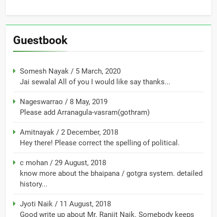
Guestbook
Somesh Nayak
/
5 March, 2020
Jai sewalal All of you I would like say thanks...
Nageswarrao
/
8 May, 2019
Please add Arranagula-vasram(gothram)
Amitnayak
/
2 December, 2018
Hey there! Please correct the spelling of political.
c mohan
/
29 August, 2018
know more about the bhaipana / gotgra system. detailed
history...
Jyoti Naik
/
11 August, 2018
Good write up about Mr. Ranjit Naik. Somebody keeps