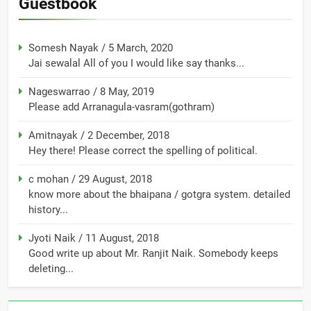
Guestbook
Somesh Nayak
/
5 March, 2020
Jai sewalal All of you I would like say thanks...
Nageswarrao
/
8 May, 2019
Please add Arranagula-vasram(gothram)
Amitnayak
/
2 December, 2018
Hey there! Please correct the spelling of political.
c mohan
/
29 August, 2018
know more about the bhaipana / gotgra system. detailed
history...
Jyoti Naik
/
11 August, 2018
Good write up about Mr. Ranjit Naik. Somebody keeps
deleting...