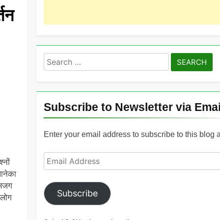
्तन
Search
for:
Subscribe to Newsletter via Emai
Enter your email address to subscribe to this blog 
Email
नों
Address
ानेका
 सजग
Subscribe
 लोग