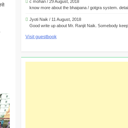
c mohan
/
29 August, 2018
जसे
know more about the bhaipana / gotgra system. detaile
Jyoti Naik
/
11 August, 2018
Good write up about Mr. Ranjit Naik. Somebody keeps
ी
Visit guestbook