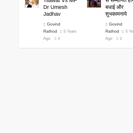
Tilawat Vs MP
से सम्मानित हो
Dr Umesh
बधाई और
Jadhav
शुभकामनाये
Govind
Govind
Rathod
Rathod
5 Years
5 Y
Ago
Ago
0
0