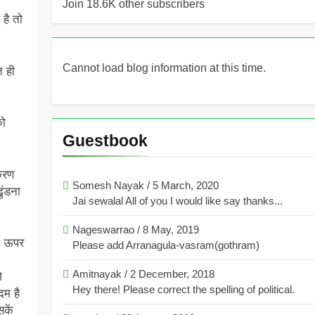
Join 18.6K other subscribers
है तो
Cannot load blog information at this time.
त ही
को
Guestbook
करण
Somesh Nayak
/
5 March, 2020
ुंडना
Jai sewalal All of you I would like say thanks...
Nageswarrao
/
8 May, 2019
के ऊपर
Please add Arranagula-vasram(gothram)
Amitnayak
/
2 December, 2018
े
Hey there! Please correct the spelling of political.
दम है
कें