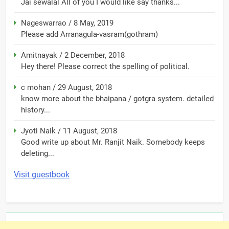
Jai sewalal All of you I would like say thanks...
Nageswarrao
/
8 May, 2019
Please add Arranagula-vasram(gothram)
Amitnayak
/
2 December, 2018
Hey there! Please correct the spelling of political.
c mohan
/
29 August, 2018
know more about the bhaipana / gotgra system. detailed
history...
Jyoti Naik
/
11 August, 2018
Good write up about Mr. Ranjit Naik. Somebody keeps
deleting...
Visit guestbook