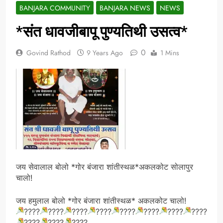
BANJARA COMMUNITY
BANJARA NEWS
NEWS
*संत धावजीबापू पुण्यतिथी उसत्व*
0
Govind Rathod
9 Years Ago
1 Mins
जय सेवालाल बोलो *गोर बंजारा शांतीस्थळ*अकलकोट सोलापुर
चालो!
जय हमुलाल बोलो *गोर बंजारा शांतीस्थळ* अकलकोट चालो!
????
????
????
????
????
????
????
????
????
????
????