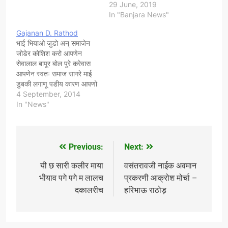
29 June, 2019
गरीबेती लेन सावकारेताणी सेन
In "Banjara News"
जोडते चालो। किसन व्ही…
Gajanan D. Rathod
भाई भियाओ जुडो अन् समाजेन
जोडेर कोशिश करो आपणेन
सेवालाल बापूर बोल पुरे करेवास
आपणेन स्वतः समाज सागरे माई
डुबकी लगाणू पडीय कारण आपणो
श्रदास्थान स्व. वसंतरावजी
4 September, 2014
नाईक साहेब काई केगो च की
In "News"
तुम्हाला जर बदल घडवायच असेल
तर सुरुवात स्वतः पासून करा वजी
काई चावच आपणे न अणि
सेवालाल…
Previous:
Next:
Post
navigation
यी छ सारी कलीर माया
वसंतरावजी नाईक अवमान
भीयाव पगे पगे म लालच
प्रकरणी आक्रोश मोर्चा –
दकालरीच
हरिभाऊ राठोड़