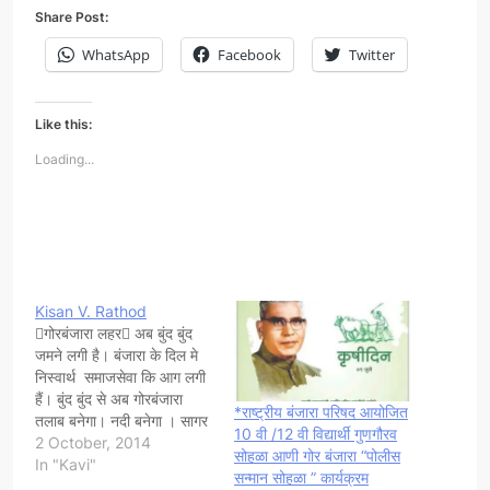
Share Post:
WhatsApp
Facebook
Twitter
Like this:
Loading...
Kisan V. Rathod
गोरबंजारा लहर अब बुंद बुंद
जमने लगी है। बंजारा के दिल मे
निस्वार्थ समाजसेवा कि आग लगी
हैं। बुंद बुंद से अब गोरबंजारा
*राष्ट्रीय बंजारा परिषद आयोजित
तलाब बनेगा। नदी बनेगा । सागर
10 वी /12 वी विद्यार्थी गुणगौरव
बनेगा। जुडते जोडते अब ए
2 October, 2014
सोहळा आणी गोर बंजारा “पोलीस
महासागर बनेगा। जय सेवालाल
In "Kavi"
सन्मान सोहळा ” कार्यक्रम
बोलो। जुडते चालो? अन