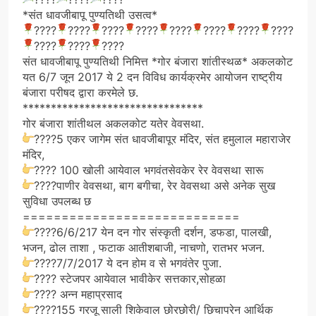
*संत धावजीबापू पुण्यतिथी उसत्व*
????
????
????
????
????
????
????
????
????
????
????
संत धावजीबापू पुण्यतिथी निमित्त *गोर बंजारा शांतीस्थळ* अकलकोट
यत 6/7 जून 2017 ये 2 दन विविध कार्यक्रमेर आयोजन राष्ट्रीय
बंजारा परीषद द्वारा करमेले छ.
********************************
गोर बंजारा शांतीथल अकलकोट यतेर वेवसथा.
????
5 एकर जागेम संत धावजीबापूर मंदिर, संत हमुलाल महाराजेर
मंदिर,
????
100 खोली आयेवाल भगवंतसेवकेर रेर वेवसथा सारू
????
पाणीर वेवसथा, बाग बगीचा, रेर वेवसथा असे अनेक सुख
सुविधा उपलब्ध छ
============================
????
6/6/217 येन दन गोर संस्कृती दर्शन, डफडा, पालखी,
भजन, ढोल ताशा , फटाक आतीशबाजी, नाचणो, रातभर भजन.
????
7/7/2017 ये दन होम व से भगवंतेर पुजा.
????
स्टेजपर आयेवाल भावीकेर सत्तकार,सोहळा
????
अन्न महाप्रसाद
????
155 गरजू साली शिकेवाल छोरछोरी/ छिचापरेन आर्थिक