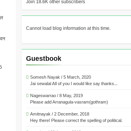
Join 18.6K other subscribers
ाल
Cannot load blog information at this time.
िवन
Guestbook
6
Somesh Nayak
/
5 March, 2020
Jai sewalal All of you I would like say thanks...
Nageswarrao
/
8 May, 2019
Please add Arranagula-vasram(gothram)
Amitnayak
/
2 December, 2018
Hey there! Please correct the spelling of political.