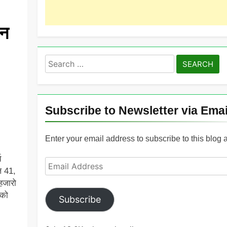
वन
Search
for:
Subscribe to Newsletter via Emai
Enter your email address to subscribe to this blog 
च
Email
ल 41,
Address
हजारो
 को
Subscribe