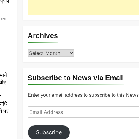
्रिल
ears
Archives
Archives
माने
Subscribe to News via Email
वीर
r
Enter your email address to subscribe to this News 
ो
पाधि
Email
ने पर
Address
Subscribe