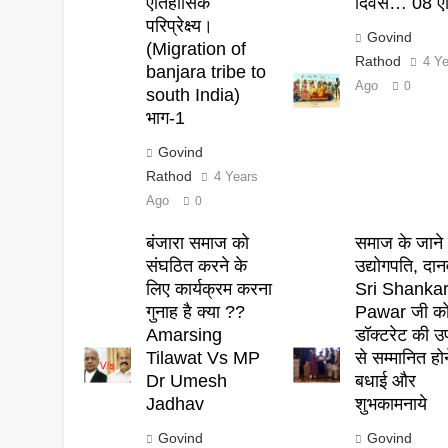
ऐतिहासिक
दिवस… 08 एप
परिप्रेक्ष्य।
Govind
(Migration of
Rathod
4 Y
banjara tribe to
Ago
0
south India)
भाग-1
Govind
Rathod
4 Years
Ago
0
बंजारा समाज को
समाज के जाने 
संघठित करने के
उद्योगपति, दान
लिए कार्यक्रम करना
Sri Shanka
गुनाह है क्या ??
Pawar जी क
Amarsing
डॉक्टरेट की उ
Tilawat Vs MP
से सम्मानित हो
Dr Umesh
बधाई और
Jadhav
शुभकामनाये
Govind
Govind