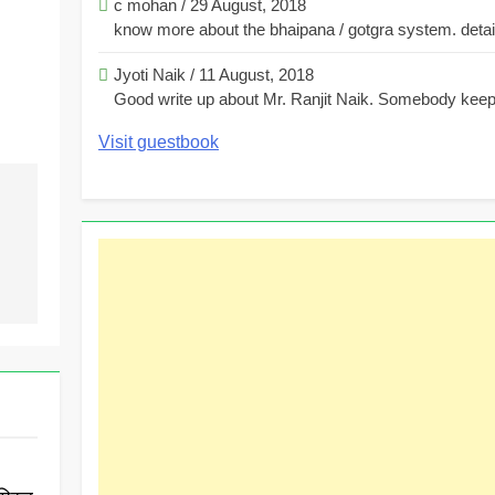
c mohan
/
29 August, 2018
know more about the bhaipana / gotgra system. detaile
Jyoti Naik
/
11 August, 2018
Good write up about Mr. Ranjit Naik. Somebody keeps
Visit guestbook