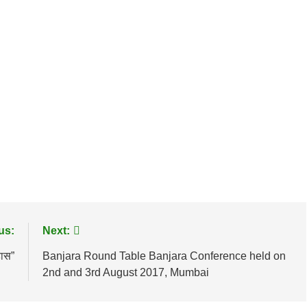
us:
Next:
हास”
Banjara Round Table Banjara Conference held on
2nd and 3rd August 2017, Mumbai