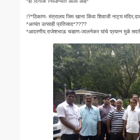
*ही दिनांक निवडण्यात आली आहे*
⁉*ठिकाण- मंत्रालय जिम खाना किंवा शिवाजी नाट्य मंदिर,द
*अत्यंत उत्साही प्रतिसाद*????
*आदरणीय.राजेशभाऊ चव्हाण-जालनेकर यांचे प्रयत्न मुळे स