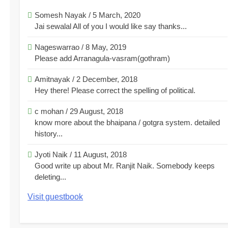
Somesh Nayak
/
5 March, 2020
Jai sewalal All of you I would like say thanks...
Nageswarrao
/
8 May, 2019
Please add Arranagula-vasram(gothram)
Amitnayak
/
2 December, 2018
Hey there! Please correct the spelling of political.
c mohan
/
29 August, 2018
know more about the bhaipana / gotgra system. detailed
history...
Jyoti Naik
/
11 August, 2018
Good write up about Mr. Ranjit Naik. Somebody keeps
deleting...
Visit guestbook