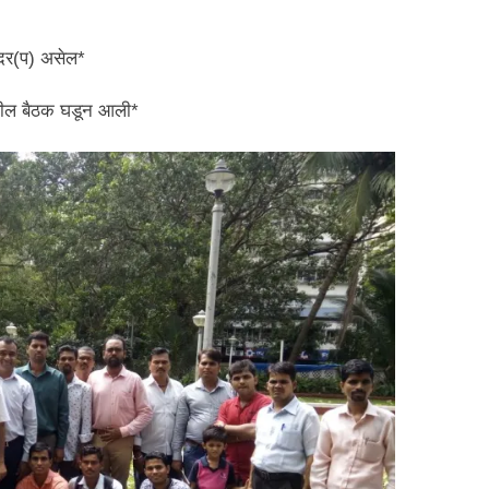
ादर(प) असेल*
दरील बैठक घडून आली*