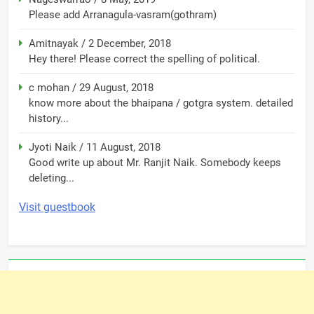
Please add Arranagula-vasram(gothram)
Amitnayak
/
2 December, 2018
Hey there! Please correct the spelling of political.
c mohan
/
29 August, 2018
know more about the bhaipana / gotgra system. detailed
history...
Jyoti Naik
/
11 August, 2018
Good write up about Mr. Ranjit Naik. Somebody keeps
deleting...
Visit guestbook