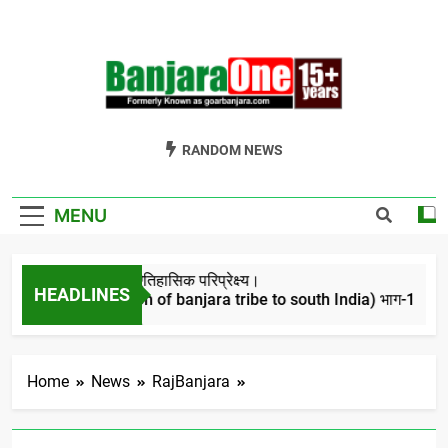
Skip
to
content
Welcome To
Gor Banjara News, Entertainment, Music Portal
RANDOM NEWS
Banjara One
Formerly
MENU
GoarBanjara.com
बंजारो का ऐतिहासिक परिप्रेक्ष्य।
HEADLINES
(Migration of banjara tribe to south India) भाग-1
4 Years Ago
Home
News
RajBanjara