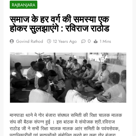
RAJBANJARA
समाज के हर वर्ग की समस्या एक
होकर सुलझाएंगे : रविराज राठोड
0
Govind Rathod
12 Years Ago
1 Mins
मानपाडा थाने मे गोर बंजारा संघषल समिती की रिक्षा चालक मालक
संघ की बैठक संपन्न हुई । इस ब!ठक मे संयोजक श्री.रविराज
राठोड जी ने सभी रिक्षा चालक मालक आ!र समिती के पवंयसेवक,
पदाधिकारीयों एवं सदपयोंको संबोधित करते हुए कहा गोर बंजारा