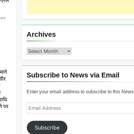
्रिल
ears
Archives
Archives
माने
Subscribe to News via Email
वीर
r
Enter your email address to subscribe to this News 
ो
पाधि
Email
ने पर
Address
Subscribe