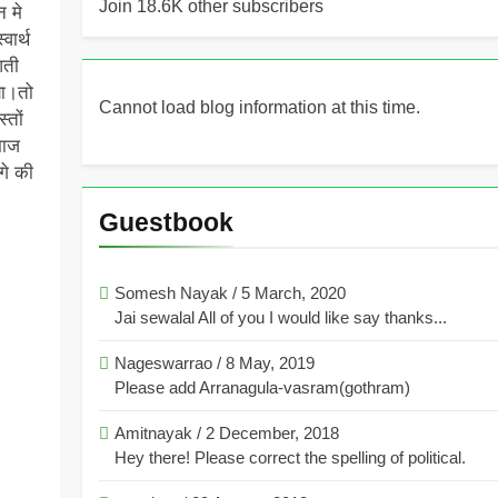
Join 18.6K other subscribers
 मे
वार्थ
आती
या।तो
Cannot load blog information at this time.
्तों
माज
गे की
Guestbook
Somesh Nayak
/
5 March, 2020
Jai sewalal All of you I would like say thanks...
Nageswarrao
/
8 May, 2019
Please add Arranagula-vasram(gothram)
Amitnayak
/
2 December, 2018
Hey there! Please correct the spelling of political.