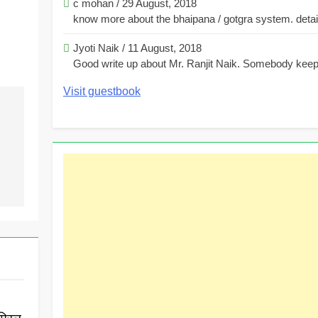
c mohan
/
29 August, 2018
know more about the bhaipana / gotgra system. detaile
Jyoti Naik
/
11 August, 2018
Good write up about Mr. Ranjit Naik. Somebody keeps
Visit guestbook