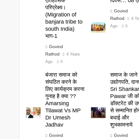
ऐतिहासिक
दिवस… 08 एप
परिप्रेक्ष्य।
Govind
(Migration of
Rathod
4 Y
banjara tribe to
Ago
0
south India)
भाग-1
Govind
Rathod
4 Years
Ago
0
बंजारा समाज को
समाज के जाने 
संघठित करने के
उद्योगपति, दान
लिए कार्यक्रम करना
Sri Shanka
गुनाह है क्या ??
Pawar जी क
Amarsing
डॉक्टरेट की उ
Tilawat Vs MP
से सम्मानित हो
Dr Umesh
बधाई और
Jadhav
शुभकामनाये
Govind
Govind