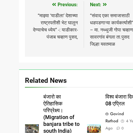
Previous:
Next:
Post
navigation
“माझ्या ‘याडीला’ देशाच्या
“संवाद एका समाजासाठी
राष्ट्रपतीशी भेट घालुन
धडपडणाऱ्या कार्यकर्त्याशी
देण्याचेच ध्येय” -: याडीकार-
– मा. नथ्थुजी गोपा चव्हाण
पंजाब चव्हाण पुसद,
सावरगांव बंगला ता.पुसद
जिल्हा यवतमाळ
Related News
बंजारो का
विश्व बंजारा 
ऐतिहासिक
08 एप्रिल
परिप्रेक्ष्य।
Govind
(Migration of
Rathod
4 Y
banjara tribe to
Ago
0
south India)