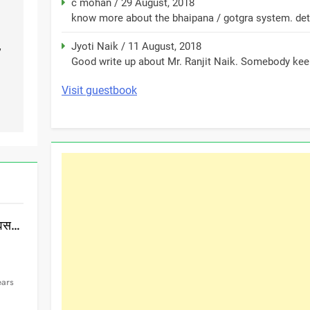
c mohan
/
29 August, 2018
know more about the bhaipana / gotgra system. detai
Jyoti Naik
/
11 August, 2018
”
Good write up about Mr. Ranjit Naik. Somebody keep
Visit guestbook
दिवस…
ears