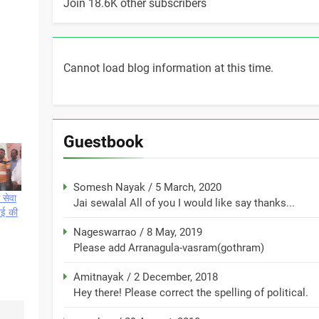
Join 18.6K other subscribers
Cannot load blog information at this time.
Guestbook
Somesh Nayak
/
5 March, 2020
 सेवा
Jai sewalal All of you I would like say thanks...
ई की
Nageswarrao
/
8 May, 2019
Please add Arranagula-vasram(gothram)
Amitnayak
/
2 December, 2018
Hey there! Please correct the spelling of political.