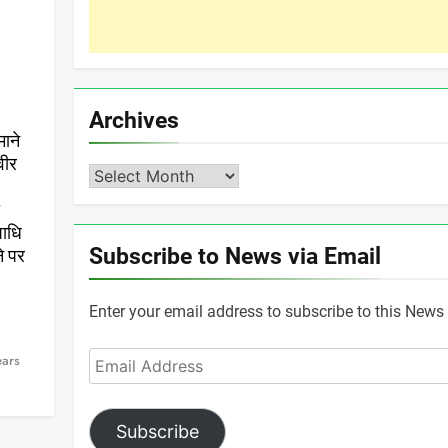
Archives
माने
वीर
Archives
ो
पाधि
Subscribe to News via Email
ने पर
Enter your email address to subscribe to this News 
Email
ears
Address
Subscribe