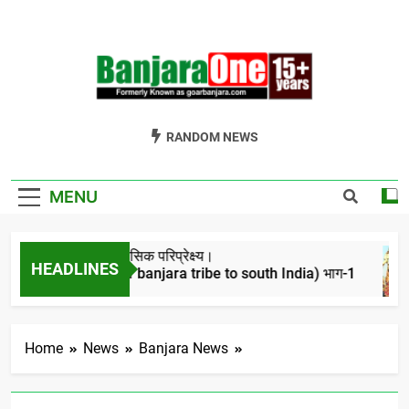
Skip
to
content
Welcome To
Gor Banjara News, Entertainment, Music Portal
RANDOM NEWS
Banjara One
Formerly
MENU
GoarBanjara.com
बंजारो का ऐतिहासिक परिप्रेक्ष्य।
HEADLINES
(Migration of banjara tribe to south India) भाग-1
4 Years Ago
Home
News
Banjara News