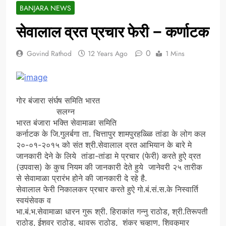
BANJARA NEWS
सेवालाल व्रत प्रचार फेरी – कर्णाटक
0
Govind Rathod
12 Years Ago
1 Mins
गोर बंजारा संर्घष समिति भारत
सलग्न
भारत बंजारा भक्ति सेवामाळा समिति
कर्नाटक के जि.गुलर्बगा ता. चित्तापुर शामपुरहळ्ळि तांडा के लोग कल
२०-०१-२०१५ को संत श्री.सेवालाल व्रत आभियान के बारे मे
जानकारी देने के लिये तांडा-तांडा मे प्रचार (फेरी) करते हुऐ व्रत
(उपवास) के कुच नियम की जानकारी देते हुये जानेवरी २५ तारीक
से सेवामाळा प्रारंभ होने की जानकारी दे रहे है.
सेवालाल फेरी निकालकर प्रचार करते हुऐ गो.बं.सं.स.के निस्वार्ति
स्वयंसेवक व
भा.बं.भ.सेवामाळा धारन गुरू श्री. हिराकांत गन्नु राठोड, श्री.तिरूपती
राठोड, ईशवर राठोड, थावरू राठोड, शंकर चव्हाण, शिवकुमार