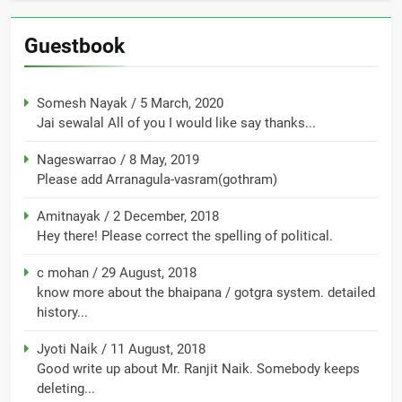
Guestbook
Somesh Nayak
/
5 March, 2020
Jai sewalal All of you I would like say thanks...
Nageswarrao
/
8 May, 2019
Please add Arranagula-vasram(gothram)
Amitnayak
/
2 December, 2018
Hey there! Please correct the spelling of political.
c mohan
/
29 August, 2018
know more about the bhaipana / gotgra system. detailed
history...
Jyoti Naik
/
11 August, 2018
Good write up about Mr. Ranjit Naik. Somebody keeps
deleting...