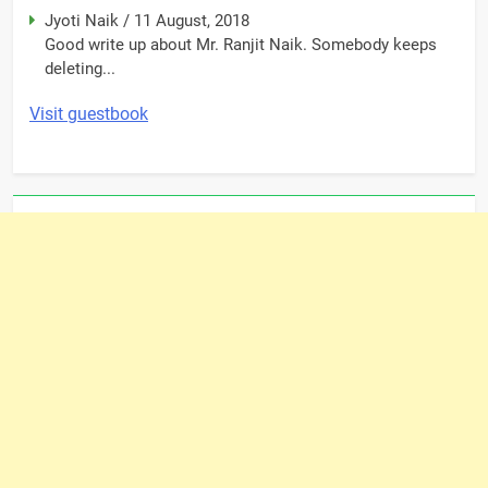
Jyoti Naik
/
11 August, 2018
Good write up about Mr. Ranjit Naik. Somebody keeps
deleting...
Visit guestbook