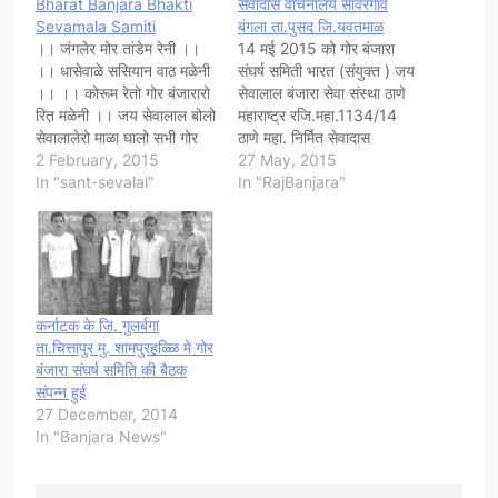
Bharat Banjara Bhakti
सेवादास वाचनालय सावरगांव
Sevamala Samiti
बंगला ता.पुसद जि.यवतमाळ
।। जंगलेर मोर तांडेम रेनी ।।
14 मई 2015 को गोर बंजारा
।। धासेवाळे ससियान वाठ मळेनी
संघर्ष समिती भारत (संयुक्त ) जय
।। ।। कोरूम रेतो गोर बंजारारो
सेवालाल बंजारा सेवा संस्था ठाणे
रित़ मळेनी ।। जय सेवालाल बोलो
महाराष्ट्र रजि.महा.1134/14
सेवालालेरो माळा घालो सभी गोर
ठाणे महा. निर्मित सेवादास
बंजारा भाईयों को निवेदन है। "गोर
2 February, 2015
वाचनालय सावरगांव (बंगला)
27 May, 2015
बंजारा संर्घष समिति भारत" सलग्न
In "sant-sevalal"
ता.पुसद जि.यवतमाळ का
In "RajBanjara"
"भारत बंजारा भक्ति सेवामाळा
गो.ब.सं.स.भारत के संयोजक
समिति कर्नाटक की ओर से
श्री.रविराजजी टी राठोड के
25/01/2015 से…
मार्गदर्शन में चल रहे समाज जोडों
अभियान के दौरान समाज में एकता
निर्माण होगी।…
कर्नाटक के जि. गुलर्बगा
ता.चित्तापुर मु. शामपुरहळ्ळि मे गोर
बंजारा संघर्ष समिति की बैठक
संपन्न हुई
27 December, 2014
In "Banjara News"