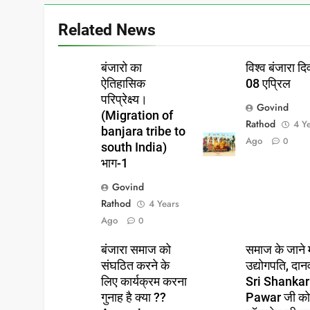
Related News
बंजारो का
विश्व बंजारा 
ऐतिहासिक
08 एप्रिल
परिप्रेक्ष्य।
Govind
(Migration of
Rathod
4 Y
banjara tribe to
Ago
0
south India)
भाग-1
Govind
Rathod
4 Years
Ago
0
बंजारा समाज को
समाज के जाने 
संघठित करने के
उद्योगपति, दान
लिए कार्यक्रम करना
Sri Shankar
गुनाह है क्या ??
Pawar जी क