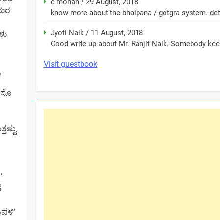
c mohan
/
29 August, 2018
ೆಯರ
know more about the bhaipana / gotgra system. detai
Jyoti Naik
/
11 August, 2018
ಗಳು
Good write up about Mr. Ranjit Naik. Somebody keep
Visit guestbook
ಿಸೊ
ತಷ್ಟು
‘
ೆ
ುವಳಿ’