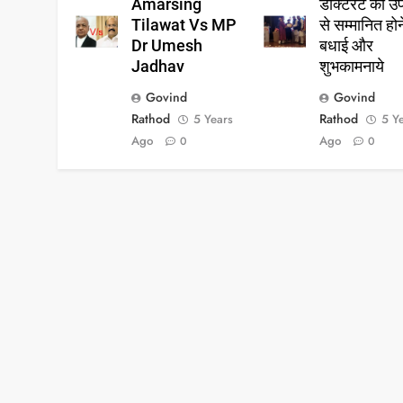
Amarsing
डॉक्टरेट की उ
Tilawat Vs MP
से सम्मानित हो
Dr Umesh
बधाई और
Jadhav
शुभकामनाये
Govind
Govind
Rathod
Rathod
5 Years
5 Y
Ago
Ago
0
0