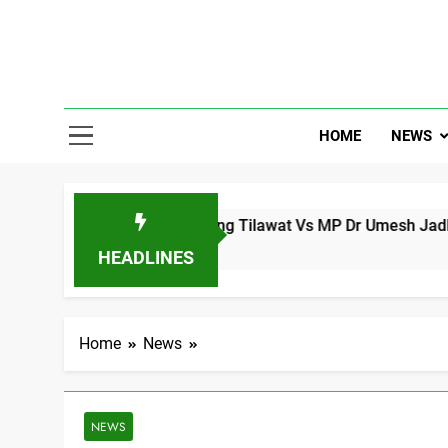
Skip
to
content
Gor Banjar
HOME
NEWS
 गुनाह है क्या ?? Amarsing Tilawat Vs MP Dr Umesh Jadhav
HEADLINES
Home
News
NEWS