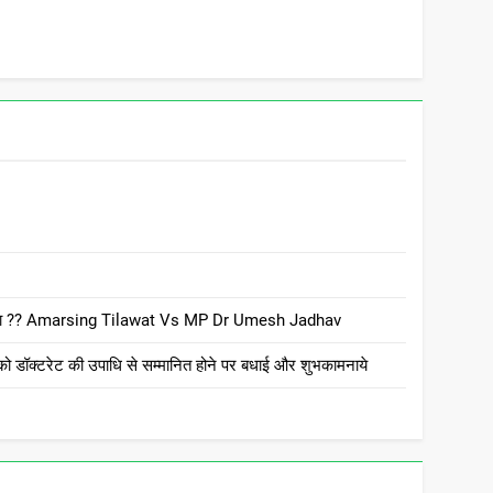
 है क्या ?? Amarsing Tilawat Vs MP Dr Umesh Jadhav
ो डॉक्टरेट की उपाधि से सम्मानित होने पर बधाई और शुभकामनाये