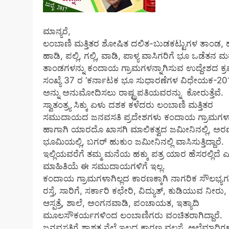
ಮಾನ್ಯರೆ,
ಲಂಬಾಣಿ ಮತ್ತಿತರ ಶೋಷಿತ ದಲಿತ-ಬುಡಕಟ್ಟುಗಳ ತಾಂಡ, ಹಟ
ಹಾಡಿ, ಪಲ್ಲಿ, ಗಲ್ಲಿ, ವಾಡಿ, ಪಾಳ್ಯ ವಾಸಿಗರಿಗೆ ಭೂ ಒಡೆತನ ಮತ
ತಾಂಡಗಳನ್ನು ಕಂದಾಯ ಗ್ರಾಮಗಳನ್ನಾಗಿಸುವ ಉದ್ದೇಶದ ಕ್
ಸಂಖ್ಯೆ 37 ರ ‘ಕರ್ನಾಟಕ ಭೂ ಸುಧಾರಣೆಗಳ ವಿಧೇಯಕ-20
ಅನ್ನು ಅನುಮೋದಿಸಲು ರಾಷ್ಟ್ರಪತಿಯವರನ್ನು ಕೋರುತ್ತೆವೆ.
ಸ್ವಾತಂತ್ರ್ಯ ಸಿಕ್ಕು ಏಳು ದಶಕ ಕಳೆದರು ಲಂಬಾಣಿ ಮತ್ತಿತರ
ಸಮುದಾಯದ ಜನವಸತಿ ಪ್ರದೇಶಗಳು ಕಂದಾಯ ಗ್ರಾಮಗಳಾಗಿ
ಹಾಗಾಗಿ ಯಾರದೊ ಖಾಸಗಿ ಮಾಲಿಕತ್ವದ ಜಮೀನಿನಲ್ಲಿ, ಅರಣ
ಭೂಮಿಯಲ್ಲಿ, ಬಗರ್ ಹುಕುಂ ಜಮೀನಿನಲ್ಲಿ ವಾಸಿಸುತ್ತಿದ್ದಾರೆ.
ಇಲ್ಲಿಯವರೆಗೆ ತಮ್ಮ ಮನೆಯ ಹಕ್ಕು ಪತ್ರ ಯಾರ ಹೆಸರಲ್ಲಿದೆ
ಮಾಹಿತಿಯೆ ಈ ಸಮುದಾಯಗಳಿಗೆ ಇಲ್ಲ.
ಕಂದಾಯ ಗ್ರಾಮಗಳಾಗಿಲ್ಲದ ಕಾರಣಕ್ಕಾಗಿ ನಾಗರಿಕ ಸೌಲಭ್ಯ
ರಸ್ತೆ, ಸಾರಿಗೆ, ಸರ್ಕಾರಿ ಕಛೇರಿ, ವಿದ್ಯುತ್, ಕುಡಿಯುವ ನೀರು,
ಆಸ್ಪತ್ರೆ, ಶಾಲೆ, ಅಂಗನವಾಡಿ, ಪಂಚಾಯತ, ಇತ್ಯಾದಿ
ಮೂಲಸೌಕರ್ಯಗಳಿಂದ ಲಂಬಾಣಿಗರು ವಂಚಿತರಾಗಿದ್ದಾರೆ.
ಜನವಸತಿಗೆ ಶಾಶ್ವತ ನೆಲೆ ಇಲ್ಲದ ಕಾರಣ ವಲಸೆ, ಅಲೆಮಾರಿಗ