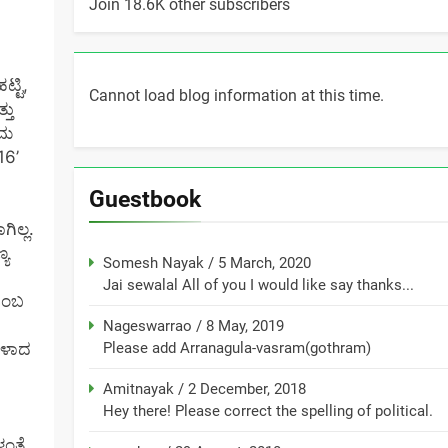
Join 18.6K other subscribers
್ಟಿ,
Cannot load blog information at this time.
್ತು
ರಮ
16’
Guestbook
ಲ್ಲ.
್ಯ
Somesh Nayak
/
5 March, 2020
Jai sewalal All of you I would like say thanks...
 ಎಂಬ
Nageswarrao
/
8 May, 2019
Please add Arranagula-vasram(gothram)
ಗಳಾದ
Amitnayak
/
2 December, 2018
Hey there! Please correct the spelling of political.
ಳಂತೆ