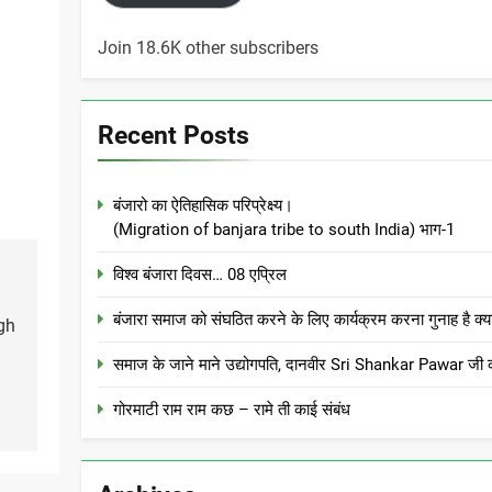
Join 18.6K other subscribers
Recent Posts
बंजारो का ऐतिहासिक परिप्रेक्ष्य।
(Migration of banjara tribe to south India) भाग-1
विश्व बंजारा दिवस… 08 एप्रिल
बंजारा समाज को संघठित करने के लिए कार्यक्रम करना गुनाह
gh
समाज के जाने माने उद्योगपति, दानवीर Sri Shankar Pawar जी क
गोरमाटी राम राम कछ – रामे ती काई संबंध