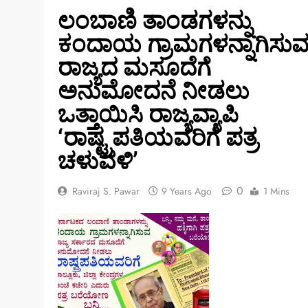
​ಲಂಬಾಣಿ ತಾಂಡಗಳನ್ನು
ಕಂದಾಯ ಗ್ರಾಮಗಳನ್ನಾಗಿಸು
ರಾಜ್ಯದ ಮಸೂದೆಗೆ
ಅನುಮೋದನೆ ನೀಡಲು
ಒತ್ತಾಯಿಸಿ ರಾಜ್ಯವ್ಯಾಪಿ
‘ರಾಷ್ಟ್ರಪತಿಯವರಿಗೆ ಪತ್ರ
ಚಳುವಳಿ’
0
Raviraj S. Pawar
9 Years Ago
1 Mins