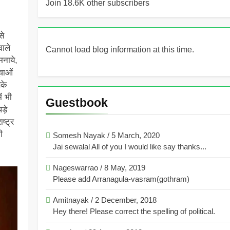
Join 18.6K other subscribers
से
ाले
Cannot load blog information at this time.
मनाये,
वाओं
सके
ं भी
Guestbook
ड़े
ष्ट्र
ी
Somesh Nayak
/
5 March, 2020
Jai sewalal All of you I would like say thanks...
Nageswarrao
/
8 May, 2019
Please add Arranagula-vasram(gothram)
Amitnayak
/
2 December, 2018
Hey there! Please correct the spelling of political.