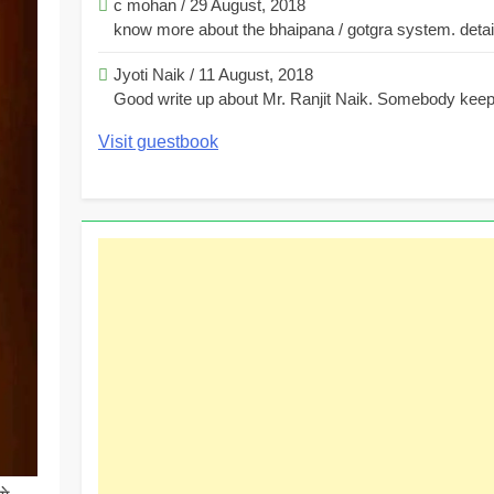
c mohan
/
29 August, 2018
know more about the bhaipana / gotgra system. detaile
Jyoti Naik
/
11 August, 2018
Good write up about Mr. Ranjit Naik. Somebody keeps
Visit guestbook