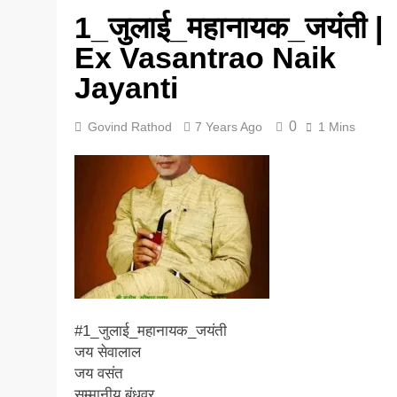
1_जुलाई_महानायक_जयंती |
5 Years Ago
Ex Vasantrao Naik
Jayanti
0
Govind Rathod
7 Years Ago
1 Mins
#1_जुलाई_महानायक_जयंती
जय सेवालाल
जय वसंत
सम्मानीय बंधुवर ,