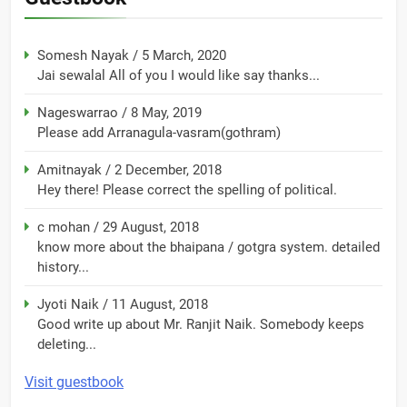
Somesh Nayak
/
5 March, 2020
Jai sewalal All of you I would like say thanks...
Nageswarrao
/
8 May, 2019
Please add Arranagula-vasram(gothram)
Amitnayak
/
2 December, 2018
Hey there! Please correct the spelling of political.
c mohan
/
29 August, 2018
know more about the bhaipana / gotgra system. detailed
history...
Jyoti Naik
/
11 August, 2018
Good write up about Mr. Ranjit Naik. Somebody keeps
deleting...
Visit guestbook