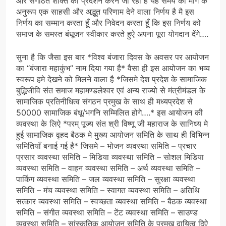
और संगठित शक्ति का प्रदर्शन करने जा रही है यह समय की मांग के
अनुरूप एक साहसी और अद्भूत परिणाम देने वाला निर्णय है मै इस
निर्णय का सम्मान करता हूँ और निवेदन करता हूँ कि इस निर्णय को
समाज के समस्त बंधूजन स्वीकार करते हुऐ अपना पूरा योगदान देंगे….
सुना है कि जैसा इस बार *विश्व बंजारा दिवस के अवसर पर आयोजन
का “बंजारा महाकुंभ” नाम दिया गया है* वैसा ही इस आयोजन का भव्य
स्वरूप हमे देखने को मिलने वाला है *जिसमे देश प्रदेश के सामाजिक
बुद्भिजीवि संत समाज महामण्डलेश्वर एवं अन्य राज्यो से मंत्रीमंडल के
सामाजिक प्रतिनीधित्व संगठन प्रमुख के साथ ही मध्यप्रदेश से
50000 सामाजिक बंधू/भगनि सम्मिलित होगे….* इस आयोजन की
व्यवस्था के लिऐ *परम् पूज्य संत श्री विष्णू जी महाराज के सानिध्य मे
हुई सामाजिक वृहद बैठक मे मुख्य आयोजन समिति के साथ ही विभिन्न
समितियाँ बनाई गई है* जिसमे – भोजन व्यवस्था समिति – प्रचार
प्रसार व्यवस्था समिति – मिडिया व्यवस्था समिति – सोशल मिडिया
व्यवस्था समिति – वाहन व्यवस्था समिति – अर्थ व्यवस्था समिति –
पार्किग व्यवस्था समिति – जल व्यवस्था समिति – सुरक्षा व्यवस्था
समिति – मंच व्यवस्था समिति – स्वागत व्यवस्था समिति – अतिथि
सत्कार व्यवस्था समिति – स्वच्छता व्यवस्था समिति – बैठक व्यवस्था
समिति – संगीत व्यवस्था समिति – टेंट व्यवस्था समिति – साउण्ड
व्यवस्था समिति – सांस्कृतिक आयोजन समिति के प्रमुख दायित्व दिऐ