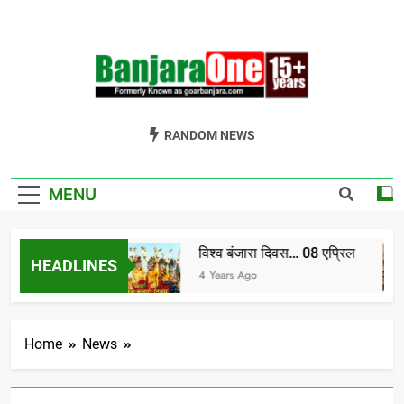
Skip
to
content
Welcome To
Gor Banjara News, Entertainment, Music Portal
RANDOM NEWS
Banjara One
Formerly
MENU
GoarBanjara.com
विश्व बंजारा दिवस… 08 एप्रिल
HEADLINES
dia) भाग-1
4 Years Ago
Home
News