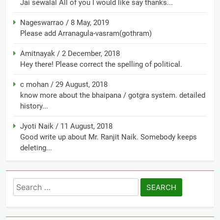
Jai sewalal All of you I would like say thanks...
Nageswarrao
/
8 May, 2019
Please add Arranagula-vasram(gothram)
Amitnayak
/
2 December, 2018
Hey there! Please correct the spelling of political.
c mohan
/
29 August, 2018
know more about the bhaipana / gotgra system. detailed
history...
Jyoti Naik
/
11 August, 2018
Good write up about Mr. Ranjit Naik. Somebody keeps
deleting...
Search
for: