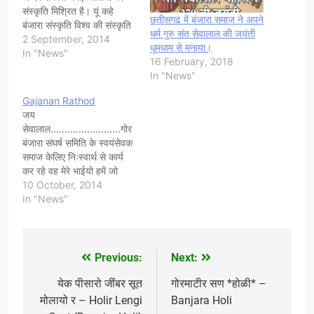
संस्कृति मिश्रित है। यूं कहे
छतीसगढ में बंजारा समाज ने अपने
बंजारा संस्कृति विश्व की संस्कृति
धर्म गुरु संत सेवालाल की जयंती
है। विश्व के अधिकांश देशों में
2 September, 2014
धूमधाम से मनाया।
बंजारा जनजाति निवासरत है, यह
In "News"
16 February, 2018
अगल बात है कि किसी–किसी देश
In "News"
इस जनताति को अलग नाम से
जाना…
Gajanan Rathod
जय
सेवालाल.........................गोर
बंजारा संघर्ष समिति के स्वयंसेवक
समाज केलिए निःस्वार्थ से कार्य
कर रहे वह मेरे भाईयो हमें जो
समाज केलिए करना है।हम कर
10 October, 2014
रहे है और करते ही रहेंगे।आज
In "News"
गोर बंजारा संघर्ष समिति की
शाखाएँ बहूत जगह पर खोली गई
है।और भी हमें बहूत सारी शाखाएँ
खोलनी है।हर गाँव,…
Previous:
Next:
Post
navigation
येक पीसारो जींबर सूत
गोरमाटीर सण *होळी* –
मोलायो र – Holir Lengi
Banjara Holi