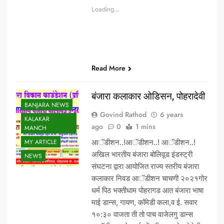
Loading...
Read More
बंजारा कलाकार ओडिसन, पोहरादेवी
BANJARA NEWS
Govind Rathod
6 years
KALAKAR
ago
0
1 mins
MANCH
MY ARTICLE
आॅडीशन..!आॅडीशन..! आॅडीशन..!
अखिल भारतीय बंजारा बोलिवूड इंडस्ट्री
NEWS
संघटना द्वारा आयोजित राज्य स्तरीय बंजारा
कलाकार निवड आॅडीशन चाचणी २०२१गोर
धर्म पिठ भक्तीधाम पोहरागड आत बंजारा भाषा
माई डान्स, गायण, कॉमेडी कला,व ई. सवार
१०:३० वाजता ती तो पाच वाजेलगु डान्स