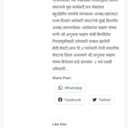
ग्रामपंचायत च्या पंचवार्षिक निवडणूकीत बंजारा
समाजाचे युवा कार्यकर्ते,जय सेवालाल
बहुउद्देशीय संस्थेचे संस्थापक अध्यक्ष,महाराष्ट्र
राज्य दिव्यांग कर्मचारी संघटनेचे मुंबई विभागीय
अध्यक्ष,समाजसेवक-अशोकराव चव्हाण यांच्या
पत्नी-सौ.अनुसया चव्हाण यांची बिनविरोध
निवडणूकीसाठी उमेदवारी दाखल झालेली
होती.शेवटी,आज दि.४’जानेवारी रोजी माघारीचा
शेवटचा दिवस असल्याने सौ.अनुसया चव्हाण
यांच्या विरोधात वार्ड क्रमांक-२ मधे एकही
उमेदवारी…
Share Post:
WhatsApp
Facebook
Twitter
Like this: