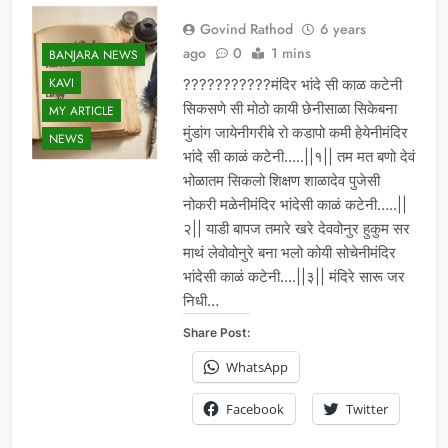
Govind Rathod
6 years
ago
0
1 mins
BANJARA NEWS
KAVI
???????????मंदिर भांदे सी काळ कटेनी
सिकसणे सी मोठो कायी छेनीसाळा सिकेबना
MY ARTICLE
मुंडांग जायेनीगरीबे रो कडापो कमी हेयेनीमंदिर
NEWS
भांदे सी काळं कटेनी…..||१|| तम मत बणो देवं
भोळातम सिकलो शिक्षण शाळादेव पुजेसी
नोकरी मळेनीमंदिर भांदेसी काळं कटेनी…..||
२|| याडी बापज तमारे खरे देववोनुर हुकुम सर
माथं लेवोवोनुरे बना भलो कोयी सोचेनीमंदिर
भांदेसी काळं कटेनी….||३|| मंदिरे सारू जर
निधी…
Share Post:
WhatsApp
Facebook
Twitter