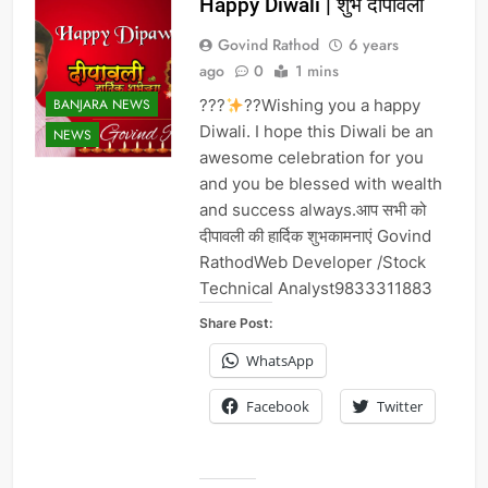
Happy Diwali | शुभ दीपावली
Govind Rathod
6 years
ago
0
1 mins
BANJARA NEWS
???
??
Wishing you a happy
Diwali. I hope this Diwali be an
NEWS
awesome celebration for you
and you be blessed with wealth
and success always.आप सभी को
दीपावली की हार्दिक शुभकामनाएं Govind
RathodWeb Developer /Stock
Technical Analyst9833311883
Share Post:
WhatsApp
Facebook
Twitter