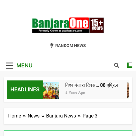
Skip
to
content
Welcome To
Gor Banjara News, Entertainment, Music Portal
RANDOM NEWS
Banjara One
Formerly
MENU
GoarBanjara.com
विश्व बंजारा दिवस… 08 एप्रिल
HEADLINES
ia) भाग-1
4 Years Ago
Home
News
Banjara News
Page 3