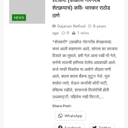
शेतकरी (काळीज गोरगरीब
शेतकर्‍याचं) कवि- भास्कर राठोड
ठाणे
NEWS
Gajanan Rathod
8 years
ago
0
1 mins
*शेतकरी* (काळीज गोरगरीब शेतकर्‍याचं)
सत्ता आली शहाणपण आले, सांगता का सरकार
दिसले का तुमाले. हमी गेलं आता रब्बी भी गेले,
सत्तेचे लालची हमीभाव देतोच आवकाळी आले.
कर्ज माफी मिळतेच या आशेने तोंडात पाणी
आले, बघता बघता बँकच लुटून नेले. मुलं
शाळेत जाते, घेऊन कर्जाची कोरी पाटी,
वंचितच राहीले, शासनाचे तिजोरीची होती
उधळपट्टी. पहिलेच नाही फिटले,…
Share Post:
WhatsApp
Facebook
Twitter