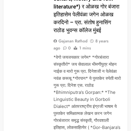
literature*) र ओळख गोर बंजारा
इतिहासेम पेलीवंळा जगेन ओळख
करदिनो – प्रा. संतोष हुनासिंग
राठोड भुवन्स कॉलेज मुंबई
Gajanan Rathod
8 years
ago
0
1 mins
*वेगो जयजयकार जगेम* *गोरबंजारा
संस्कृतीरो* जय सेवालाल भीमणीपुत्र मोहन
नाईक व मारो गुरू प्रा. दिनेशजी न पेलेवंळा
नवंळ करूचू *गोरपान* ये पुस्तकेर रुपेती मारो
गुरू प्रा. दिनेश एस. राठोड
*Bhimniputra’s Gorpan:* *The
Linguistic Beauty in Gorboli
Dialect* आंतरराष्ट्रीय इंग्रजी भाषाम ये
पुस्तकेर समिक्षात्मक लेखन करन जगेन
गोरबंजारार समृद्ध संस्कृती, गौरवशाली
इतिहास, लोकसाहित्येर ( *Gor-Banjara’s