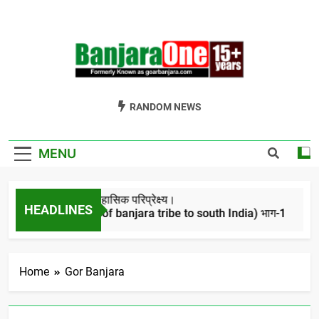
Skip
to
content
Welcome To
Gor Banjara News, Entertainment, Music Portal
RANDOM NEWS
Banjara One
Formerly
MENU
GoarBanjara.com
बंजारो का ऐतिहासिक परिप्रेक्ष्य।
HEADLINES
(Migration of banjara tribe to south India) भाग-1
4 Years Ago
Home
Gor Banjara