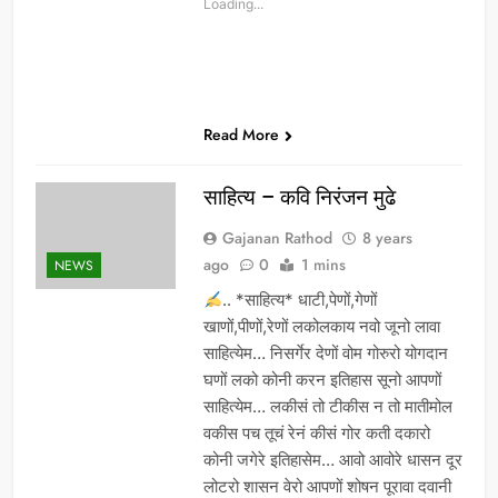
Loading...
Read More
साहित्य – कवि निरंजन मुढे
Gajanan Rathod
8 years
ago
0
1 mins
NEWS
.. *साहित्य* धाटी,पेणों,गेणों
खाणों,पीणों,रेणों लकोलकाय नवो जूनो लावा
साहित्येम… निसर्गेर देणों वोम गोरुरो योगदान
घणों लको कोनी करन इतिहास सूनो आपणों
साहित्येम… लकीसं तो टीकीस न तो मातीमोल
वकीस पच तूचं रेनं कीसं गोर कती दकारो
कोनी जगेरे इतिहासेम… आवो आवोरे धासन दूर
लोटरो शासन वेरो आपणों शोषन पूरावा दवानी