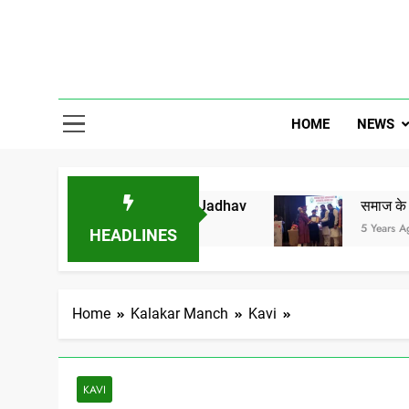
Skip
to
content
Gor Banjar
HOME
NEWS
lawat Vs MP Dr Umesh Jadhav
समाज के जाने माने उद्य
5 Years Ago
HEADLINES
Home
Kalakar Manch
Kavi
KAVI