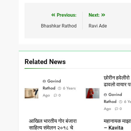
हैं....... . . तभी तो
मेरे भाईयों हम फालतु…
दुनिया "गोर बंजारा"…
Previous:
Next:
Post
navigation
Bhashkar Rathod
Ravi Ade
Related News
छोरीन हवेलीरो
Govind
ढावलो वायार प
Rathod
6 Years
Govind
Ago
0
Rathod
6 Y
Ago
0
आखिल भारतीय गोर बंजारा
महानायक माझाच
साहित्य संमेलन २०१८ चे
– Kavita