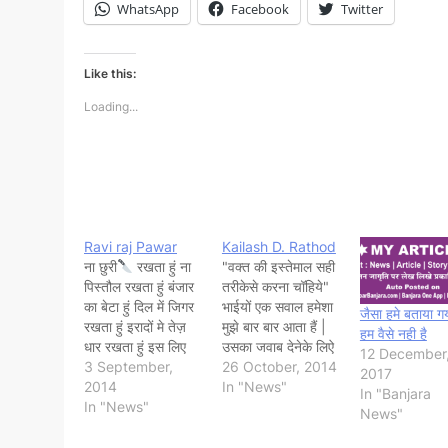
WhatsApp
Facebook
Twitter
Like this:
Loading...
Ravi raj Pawar
Kailash D. Rathod
ना छुरी
रखता हुं ना
"वक्त की इस्तेमाल सही
पिस्तौल रखता हुं बंजार
तरीकेसे करना चॉहिये"
का बेटा हुं दिल में जिगर
भाईयों एक सवाल हमेशा
जैसा हमे बताया गय
रखता हुं इरादों मे तेज़
मुझे बार बार आता हैं |
हम वैसे नही है
धार रखता हुं इस लिए
उसका जवाब देनेके लिऐ
12 December
हंमेशाg अकेला ही
3 September,
मै बहुत सौंचता हुं लेखीन
26 October, 2014
2017
निकलता हु ----------
2014
मुझे कुछ समजता नही
In "News"
In "Banjara
------------ बंगले .
In "News"
की मै क्या बताऊं | आप
News"
गाडी तो "बंजारा " की
सौंचरहे हैं शायद वोह
घर घर की कहानी
सवाल क्या हैं | तो सुनिय