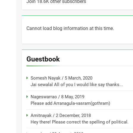
Join 18.6K other subscribers
Cannot load blog information at this time.
Guestbook
Somesh Nayak
/
5 March, 2020
Jai sewalal All of you I would like say thanks...
Nageswarrao
/
8 May, 2019
Please add Arranagula-vasram(gothram)
Amitnayak
/
2 December, 2018
Hey there! Please correct the spelling of political.