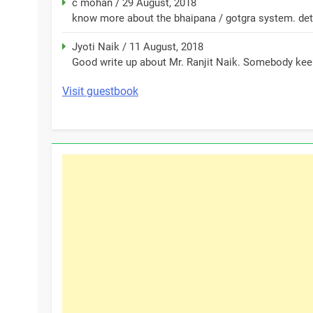
c mohan
/
29 August, 2018
know more about the bhaipana / gotgra system. detai
Jyoti Naik
/
11 August, 2018
Good write up about Mr. Ranjit Naik. Somebody keep
Visit guestbook