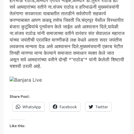
हरिभाऊ राठोड,आमदार प्रदिप नाईक,आमदार डाॅ.तुषार राठोड ह्या
सर्व आमदारांच्या वतीने ना.संजय राठोड व हरिभाऊंनी मुख्यमंत्र्यांनी
तेलंगाणा सरकारला याबाबतीत तातडीने सर्वतोपरी सहकार्य
करण्याबाबत आपण कळवू तसेच जिवती जि.चंद्रपूर येथील विस्थापीत
बंजारा कुटूंबियांचे पुनर्वसन केले जाईल असे आश्वासन दिले,यावेळी
ना.संजय राठोड यांनी समाजाच्या वतीने वारंवार संत सेवालाल महाराज
यांच्या जयंतीची प्रलंबित मागणीकडे लक्ष वेधले असता सदर जयंतीस
लवकरच मान्यता देऊ असे आश्वासन दिले.मुख्यमंत्र्यानी एकाच भेटीत
तिनही मागण्या मान्य केल्याने समाजात समाधान व्यक्त केले जात
असून सर्व आमदारांच्या वतीने दोन्ही *”राठोड”* यांनी केलेली शिष्टायी
यशस्वी ठरली आहे.
Share Post:
WhatsApp
Facebook
Twitter
Like this: