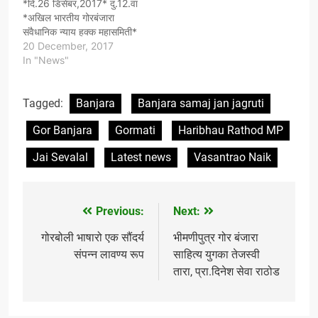
*दि.26 डिसेंबर,2017* दु.12.वा
*अखिल भारतीय गोरबंजारा
संवैधानिक न्याय हक्क महासमिती*
---------------------------
20 December, 2017
----------------- प्रति,
In "News"
मा.तहसीलदार, --------------
----------------------'----
-------------------------
Tagged:
Banjara
Banjara samaj jan jagruti
*विषय* : *गोरबंजारा समाजाला
Gor Banjara
Gormati
Haribhau Rathod MP
संवैधानिक हक्क प्रदान करून
तेलंगयाणा राज्यातील
Jai Sevalal
Latest news
Vasantrao Naik
हिंसाचारग्रस्तांना संरक्षण प्रदान
करण्याबाबत...* महोदय, ऊपरोक्त
विषयी सविनय नमुद करण्यात येते
की,भारतातील संपुर्ण राज्यात कमी
Previous:
Next:
Post
जास्त प्रमाणात वास्तव्यास
असणारा गोरबंजारा…
navigation
गोरबोली भाषारो एक सौंदर्य
भीमणीपुत्र गोर बंजारा
संपन्न लावण्य रूप
साहित्य युगका तेजस्वी
तारा, प्रा.दिनेश सेवा राठोड