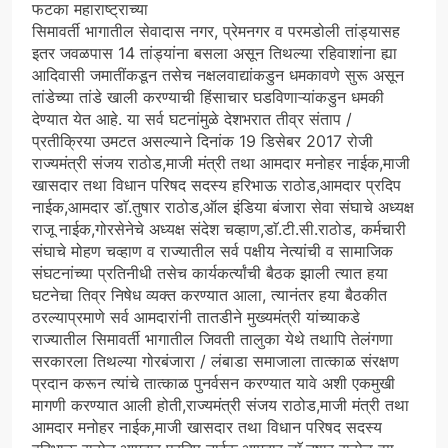
फटका महाराष्ट्राच्या
सिमावर्ती भागातील सेवादास नगर, प्रेमनगर व परमडोली तांड्यासह
इतर जवळपास 14 तांड्यांना बसला असून तिथल्या रहिवाशांना ह्या
आदिवासी जमातींकडून तसेच नक्षलवाद्यांकडुन धमकावणे सुरू असून
तांडेच्या तांडे खाली करण्याची हिंसाचार घडविणाऱ्यांकडुन धमकी
देण्यात येत आहे. या सर्व घटनांमुळे देशभरात तीव्र संताप /
प्रतीक्रिया उमटत असल्याने दिनांक 19 डिसेबर 2017 रोजी
राज्यमंत्री संजय राठोड,माजी मंत्री तथा आमदार मनोहर नाईक,माजी
खासदार तथा विधान परिषद सदस्य हरिभाऊ राठोड,आमदार प्रदिप
नाईक,आमदार डाॅ.तुषार राठोड,ऑल इंडिया बंजारा सेवा संघाचे अध्यक्ष
राजू नाईक,गोरसेनेचे अध्यक्ष संदेश चव्हाण,डाॅ.टी.सी.राठोड, कर्मचारी
संघाचे मोहण चव्हाण व राज्यातील सर्व पक्षीय नेत्यांची व सामाजिक
संघटनांच्या प्रतिनीधी तसेच कार्यकर्त्यांची बैठक झाली त्यात हया
घटनेचा तिव्र निषेध व्यक्त करण्यात आला, त्यानंतर हया बैठकीत
ठरल्याप्रमाणे सर्व आमदारांनी तातडीने मुख्यमंत्री यांच्याकडे
राज्यातील सिमावर्ती भागातील जिवती तालुका येथे तथापि तेलंगणा
सरकारला तिथल्या गोरबंजारा / लंबाडा समाजाला तात्काळ संरक्षण
प्रदान करून त्यांचे तात्काळ पुनर्वसन करण्यात यावे अशी एकमुखी
मागणी करण्यात आली होती,राज्यमंत्री संजय राठोड,माजी मंत्री तथा
आमदार मनोहर नाईक,माजी खासदार तथा विधान परिषद सदस्य