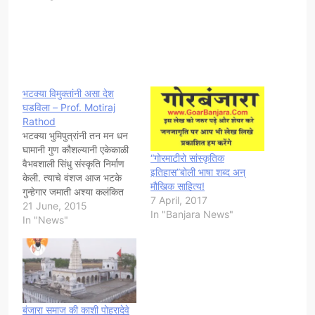
भटक्या विमुक्तांनी असा देश
घडविला – Prof. Motiraj
Rathod
भटक्या भुमिपुत्रांनी तन मन धन
घामानी गुण कौशल्यानी एकेकाळी
“गोरमाटीरो सांस्कृतिक
वैभवशाली सिंधु संस्कृति निर्माण
इतिहास”बोली भाषा शब्द अन्
केली. त्याचे वंशज आज भटके
मौखिक साहित्य!
गुन्हेगार जमाती अश्या कलंकित
7 April, 2017
अपमानीत नावानी ओळखली जात
21 June, 2015
In "Banjara News"
आहेत. देश स्वतंत्र होऊन आज
In "News"
तीन पीढ्य़ा झाल्या तरी यांच्या
नावामागील कलंक दुर करु शकलो
नाही. हे भारत देशाचे दुर्देव आहे
कारण या देशात…
बंजारा समाज की काशी पोहरादेवे