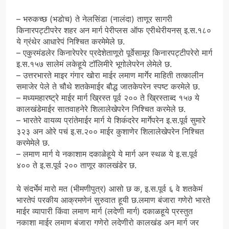
– भरुकच्छ (भडोच) ते नेलसिंडा (नालंदा) ताणूर सागरी
किनारपट्टीपरेर शहर अन मार्ग पेरीप्लस ऑफ एरीथेरीयनस् इ.स.१८०
ये ग्रंथेर आधारेपं निश्चित करमेमेले छ.
– एकुरमंडलेर किनारेपरेर प्रदेशेताणूरो पूर्वेसामूर किनारपट्टीपरेरो मार्ग
इ.स.१५७ सालेमं लकेहूये टाॅलिमीरे भूगोलेपरेन लेमेले छ.
– उत्तरभारते माइर गंगार खोरा माईर लमाण मार्गेर माहिती तत्कालीन
समाजेर पेले ते चौथे शतकेमाईर बौद्ध जातकेपरेन स्पष्ट करमेले छ.
– मध्यमहारष्ट्रे माईर मार्ग ख्रिस्त पूर्व २०० ते ख्रिस्ताब्द १५७ ये
कालखंडेमाईर सातवाहनेरे शिलालेखेपरेन निश्चित करमेले छ.
– भारतेरे वायव्य प्रांतेमाईर मार्ग ये शिक॔दरेर मार्गेपरेन इ.स.पूर्व सुमारे
३२३ अन ओरे पचं इ.स.२०० माईर कुशाणेर शिलालेखेपरेन निश्चित
करमेमेले छ.
– लमाण मार्ग ये नकाशाम दकाळेहूये ये मार्ग अन स्थळ ये इ.स.पूर्व
४०० ते इ.स.पूर्व २०० ताणूर कालखंडेर छ.
ये संदर्भेमं मारो मत (भीमणीपुत्र) आसो छ क, इ.स.पूर्व ६ वे शतकेमं
भारतेपं परकीय आक्रमणेनं सुरुवात हूयी छ.लमाण बंजारा गणेरो भारते
माईर व्यापारी किंवा लमाण मार्ग (लदेणी मार्ग) दकाळहूये प्रस्तुत
नकाशा माईर लमाण बंजारा गणेरो लदेणीरो कालखंड अन मार्ग जर