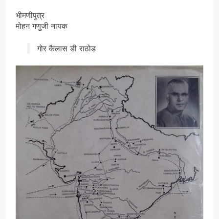
भीमणीपुत्र
मोहन गणुजी नायक
गोर कैलास डी राठोड