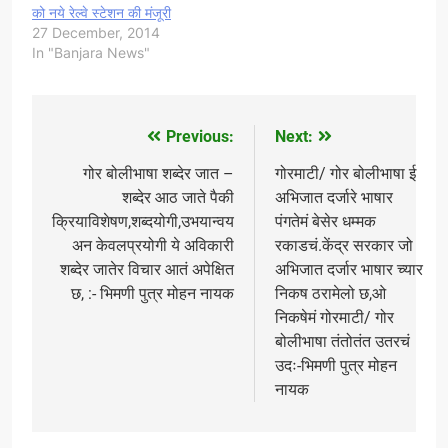
को नये रेल्वे स्टेशन की मंजूरी
27 December, 2014
In "Banjara News"
Previous:
Next:
Post
navigation
गोर बोलीभाषा शब्देर जात –
गोरमाटी/ गोर बोलीभाषा ई
शब्देर आठ जाते पैकी
अभिजात दर्जारे भाषार
क्रियाविशेषण,शब्दयोगी,उभयान्वय
पंगतेमं बेसेर धम्मक
अन केवलप्रयोगी ये अविकारी
रकाडचं.केंद्र सरकार जो
शब्देर जातेर विचार आतं अपेक्षित
अभिजात दर्जार भाषार च्यार
छ, :- भिमणी पुत्र मोहन नायक
निकष ठरामेलो छ,ओ
निकषेमं गोरमाटी/ गोर
बोलीभाषा तंतोतंत उतरचं
उदः-भिमणी पुत्र मोहन
नायक