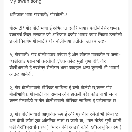
My swan song
अभिजात भाषा गोरमाटी/ गोरबोली..!
गोरमाटी/ गोर बोलीभाषा ई अभिजात दर्जारे भाषार पंगतेमं बेसेर धम्मक
रकाडचं.केंद्र सरकार जो अभिजात दर्जार भाषार च्यार निकष ठरामेलो
छ,ओ निकषेमं गोरमाटी/ गोर बोलीभाषा तंतोतंत उतरचं उदः-
१, गोरमाटी/ गोर बोलीभाषार परंपरा ई ओर सोतार मालकीर छ जसो-
“घडीखांड एराम भी करतोजो!”,”एक कोळ मुंडो चुमा दं!”. गोर
बोलीभाषारो ई स्वतंत्र शैलीगत भाषा व्यवहार अन्य कुणसी भी भाषामं
आढळ आयेनी.
२, गोर बोलीभाषारो मौखिक सायित्य ई घणो मोलेरो छ;करन गोर
बोलीभाषिक गोरमाटी गण समाज ओनं हातेळी परेर फोडानायी जतन
करन मेलछांडो छ.गोर बोलीभाषारो मौखिक सायित्य ई परंपरागत छ.
३, गोर बोलीभाषारो आधुनिक रूप ई ओरे प्राचीन रुपेती भी भिन्न छ
अन दोयी रुपेमं एक आंतरिक नातो छ जसो क, “मार गोडेपं गुणी कोनी
पडी वेरी”(प्राचीन रुप ) “मार कांयी आडरो कोनी छ”(आधुनिक रुप )