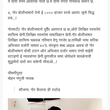
ये दोयी रुपेमं आंतरिक नातो छ.ये दोयी रुपेरो गर्भितार्थ समान छ.
४, गोर बोलीभाषारो पेनो ई ८००० हाजार वरसे आतरा जूनो सिद्ध
वचं…!
गोरमाटी/ गोर बोलीभाषारो दुर्दैव आतराज छ क,ओरो लिखित स्वरूपेमं
सायित्य छेनी.लिखित स्वरूपेमं भाषाविज्ञान छेनी.गोर बोलीभाषार
लिखित सायित्य चळवळ गतिमान वेणू गरजेर छ.तामिळी भाषा सरिक
अभिजात दर्जारी भाषामं ४०% संस्कृत शब्द आढळ आवचं तो गोर
बोलीभाषानं दोसी ठरान ओनं अभिजात दर्जार भाषार पंगते माईती
वटाडणो ई न्यावसंगत छेनी.कुणसीज भाषा धोयेधाये चावळेनायी
शुद्धत्वेरो दावो कर सकेनी भीयाओ…!
भीमणीपुत्र
मोहन गणुजी नायक
सौजन्य: गोर कैलास डी राठोड