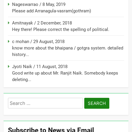
Nageswarrao
/
8 May, 2019
Please add Arranagula-vasram(gothram)
Amitnayak
/
2 December, 2018
Hey there! Please correct the spelling of political.
c mohan
/
29 August, 2018
know more about the bhaipana / gotgra system. detailed
history...
Jyoti Naik
/
11 August, 2018
Good write up about Mr. Ranjit Naik. Somebody keeps
deleting...
Search
for:
Subscribe to News via Email