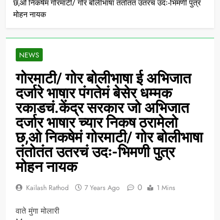
छ,ओ निकषेमं गोरमाटी/ गोर बोलीभाषा तंतोतंत उतरचं उदः-भिमणी पुत्र
मोहन नायक
NEWS
गोरमाटी/ गोर बोलीभाषा ई अभिजात
दर्जारे भाषार पंगतेमं बेसेर धम्मक
रकाडचं.केंद्र सरकार जो अभिजात
दर्जार भाषार च्यार निकष ठरामेलो
छ,ओ निकषेमं गोरमाटी/ गोर बोलीभाषा
तंतोतंत उतरचं उदः-भिमणी पुत्र
मोहन नायक
0
Kailash Rathod
7 Years Ago
1 Mins
वाते मुंगा मोलारी