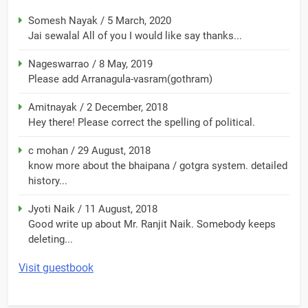
Somesh Nayak
/
5 March, 2020
Jai sewalal All of you I would like say thanks...
Nageswarrao
/
8 May, 2019
Please add Arranagula-vasram(gothram)
Amitnayak
/
2 December, 2018
Hey there! Please correct the spelling of political.
c mohan
/
29 August, 2018
know more about the bhaipana / gotgra system. detailed
history...
Jyoti Naik
/
11 August, 2018
Good write up about Mr. Ranjit Naik. Somebody keeps
deleting...
Visit guestbook