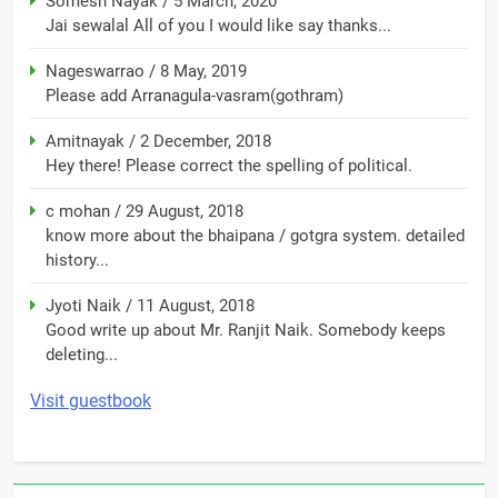
Somesh Nayak
/
5 March, 2020
Jai sewalal All of you I would like say thanks...
Nageswarrao
/
8 May, 2019
Please add Arranagula-vasram(gothram)
Amitnayak
/
2 December, 2018
Hey there! Please correct the spelling of political.
c mohan
/
29 August, 2018
know more about the bhaipana / gotgra system. detailed
history...
Jyoti Naik
/
11 August, 2018
Good write up about Mr. Ranjit Naik. Somebody keeps
deleting...
Visit guestbook