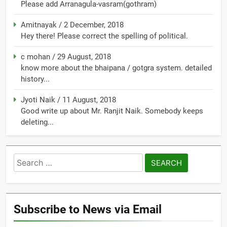
Please add Arranagula-vasram(gothram)
Amitnayak
/
2 December, 2018
Hey there! Please correct the spelling of political.
c mohan
/
29 August, 2018
know more about the bhaipana / gotgra system. detailed
history...
Jyoti Naik
/
11 August, 2018
Good write up about Mr. Ranjit Naik. Somebody keeps
deleting...
Search
for:
Subscribe to News via Email