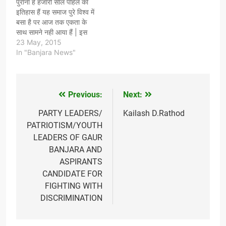
पुराना हैं हजारो साल पहिले का
इतिहास हैं यह समाज पुरे विश्व में
बसा है पर आज तक एकता के
साथ सामने नही आया हैं | इस
बात को मेरे समाज के सारे भाई
23 May, 2015
बहन बुद्धजिवी लोग जानते हैं हमारा
In "Banjara News"
गोर बंजारा समाज कुच्छ सालो…
Previous:
Next:
Post
navigation
PARTY LEADERS/
Kailash D.Rathod
PATRIOTISM/YOUTH
LEADERS OF GAUR
BANJARA AND
ASPIRANTS
CANDIDATE FOR
FIGHTING WITH
DISCRIMINATION