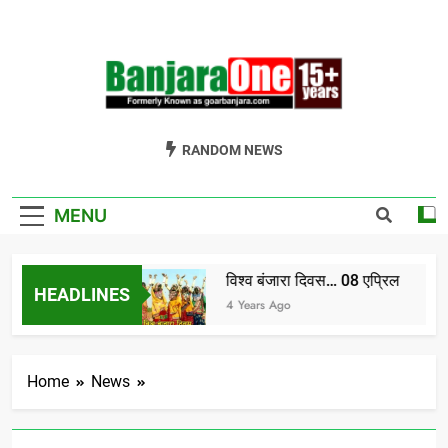
Skip
to
content
Welcome To
Gor Banjara News, Entertainment, Music Portal
RANDOM NEWS
Banjara One
Formerly
MENU
GoarBanjara.com
विश्व बंजारा दिवस… 08 एप्रिल
HEADLINES
ndia) भाग-1
4 Years Ago
Home
News