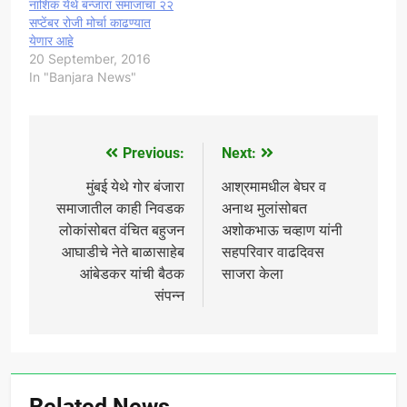
नाशिक येथे बन्जारा समाजाचा २२
सप्टेंबर रोजी मोर्चा काढण्यात
येणार आहे
20 September, 2016
In "Banjara News"
Previous:
Next:
Post
navigation
मुंबई येथे गोर बंजारा
आश्रमामधील बेघर व
समाजातील काही निवडक
अनाथ मुलांसोबत
लोकांसोबत वंचित बहुजन
अशोकभाऊ चव्हाण यांनी
आघाडीचे नेते बाळासाहेब
सहपरिवार वाढदिवस
आंबेडकर यांची बैठक
साजरा केला
संपन्न
Related News