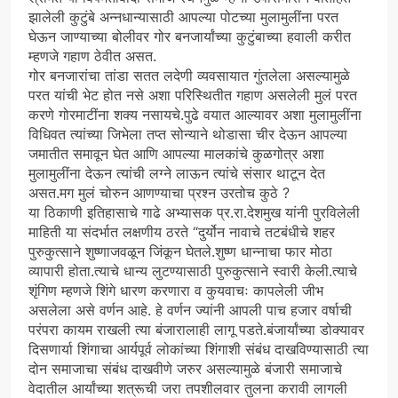
झालेली कुटुंबे अन्नधान्यासाठी आपल्या पोटच्या मुलामुलींना परत
घेऊन जाण्याच्या बोलीवर गोर बनजार्यांच्या कुटुंबाच्या हवाली करीत
म्हणजे गहाण ठेवीत असत.
गोर बनजारांचा तांडा सतत लदेणी व्यवसायात गुंतलेला असल्यामुळे
परत यांची भेट होत नसे अशा परिस्थितीत गहाण असलेली मुलं परत
करणे गोरमाटींना शक्य नसायचे.पुढे वयात आल्यावर अशा मुलामुलींना
विधिवत त्यांच्या जिभेला तप्त सोन्याने थोडासा चीर देऊन आपल्या
जमातीत समावून घेत आणि आपल्या मालकांचे कुळगोत्र अशा
मुलामुलींना देऊन त्यांची लग्ने लाऊन त्यांचे संसार थाटून देत
असत.मग मुलं चोरुन आणण्याचा प्रश्न उरतोच कुठे ?
या ठिकाणी इतिहासाचे गाढे अभ्यासक प्र.रा.देशमुख यांनी पुरविलेली
माहिती या संदर्भात लक्षणीय ठरते “दुर्योन नावाचे तटबंधीचे शहर
पुरुकुत्साने शुष्णाजवळून जिंकून घेतले.शुष्ण धान्नाचा फार मोठा
व्यापारी होता.त्याचे धान्य लुटण्यासाठी पुरुकुत्साने स्वारी केली.त्याचे
शृंगिण म्हणजे शिंगे धारण करणारा व कुयवाचः कापलेली जीभ
असलेला असे वर्णन आहे. हे वर्णन ज्यांनी आपली पाच हजार वर्षाची
परंपरा कायम राखली त्या बंजारालाही लागू पडते.बंजार्यांच्या डोक्यावर
दिसणार्या शिंगाचा आर्यपूर्व लोकांच्या शिंगाशी संबंध दाखविण्यासाठी त्या
दोन समाजाचा संबंध दाखवीणे जरुर असल्यामुळे बंजारी समाजाचे
वेदातील आर्यांच्या शत्रूची जरा तपशीलवार तुलना करावी लागली