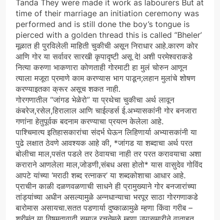
Tanda They were made it work as labourers But at
time of their marriage an initiation ceremony was
performed and is still done the boy’s tongue is
pierced with a golden thread this is called “Bheler’
मूळात ही पुरविलेली माहिती चुकीची असून निराधार आहे.कारण कोर
आणि गोर या सर्वावर सारखी कृपादृष्टी असू दे! अशी परमेश्वराकडे
नित्या करुणा भाकणारा कोणताही गोरमाटी हा मुलं चोरुन आणून
त्याला मजूरा प्रमाणे काम करण्यास भाग पाडून;लहान मुलांचे शोषण
करण्याइतका क्रूर असूच शकत नाही.
गोरगणातील “जांगड भेळेरो” या प्रथेचा चुकीचा अर्थ लावून
कंबरेज,रसेल,हिरालाल आणि चाईल्डर्स ई.अभ्यासकांनी गोर बनजारा
गणांना हेतुपूर्वक बदनाम करण्याचा प्रयत्न केलेला आहे.
पाश्चिमात्य इतिहासकारांचा संदर्भ घेऊन लिहिणार्या अभ्यासकांनी या
पुढे लक्षात ठेवणे आवश्यक आहे की, *जांगड या शब्दाचा अर्थ परत
बोलीचा माल,पसंत पडले तर ठेवायचा नाही तर परत करावयाचा अशा
कराराने आणलेला माल,जोडणी,संबध असा होतो* यास वासुदेव गोविंद
आपटे यांच्या ‘मराठी शब्द रत्नाकर’ या शब्दकोशाचा आधार आहे.
प्राचीन काळी दळणवळणाची साधने ही प्रामुख्याने गोर बनजारांच्या
तांड्यांच्या अधीन असल्यामुळे अन्नधान्याचा भरपूर साठा गोरगणाकडे
बारोमास असायचा.सतत पडणार्या दुष्काळामुळे म्हणा किंवा गरीब –
श्रीमंत या विषमतावादी समाज रचनेमुळे म्हणा उपासमारीने वाताहत