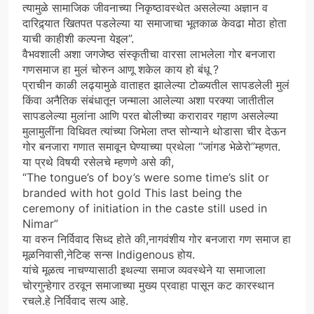
त्यामुळे सामाजिक जीवनाच्या निकृष्ठावस्थेत असलेल्या अज्ञान व
दारिद्र्यात खितपत पडलेल्या या समाजाचा भूतकाळ केवढा मोठा होता
याची काहीशी कल्पना येइल”.
वैभवशाली अशा जगजेष्ठ संस्कृतीचा वारसा लाभलेला गोर बनजारा
गणसमाज हा मुलं चोरुन आणू शकेल काय हो बंधू ?
प्राचीन काळी लढ्यामुळे वाताहत झालेल्या टोळ्यतील सापडलेली मुलं
किंवा अनैतिक संबंधातून जन्माला आलेल्या अशा परक्या जातीतील
सापडलेल्या मुलांना आणि परत बोलीच्या करारावर गहाण असलेल्या
मुलामुलींना विधिवत त्यांच्या जिभेला तप्त सोन्याने थोडासा चीर देऊन
गोर बनजारा गणात समावून घेण्याच्या प्रथेला “जांगड भेळेरो”म्हणत.
या प्रथे विषयी रसेलचे म्हणणे असे की,
“The tongue’s of boy’s were some time’s slit or
branded with hot gold This last being the
ceremony of initiation in the caste still used in
Nimar”
या वरुन निर्विवाद सिध्द होते की,नागवंशीय गोर बनजारा गण समाज हा
मूळनिवासी,नेटिव्ह सन्स Indigenous होय.
यांचे मूळत्व नाचण्यासाठी इथल्या समाज व्यवस्थेने या समाजाला
चोरगुन्हेगार ठरवून समाजाच्या मुख्य प्रवाहा पासून कट कारस्थान
रचले.हे निर्विवाद सत्य आहे.