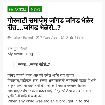
MY ARTICLE
NEWS
गोरमाटी समाजेम जांगड जांगड भेळेर
रीत….जांगड भेळेरो..?
0
Kailash Rathod
7 Years Ago
1 Mins
वाते मुंगा मोलारी
My swan song
जांगड….जांगड भेळेरो..?
जांगड व्यक्ती बाबत आर.व्ही रसेल आणि राय बहादूर
हिरालाल,चाईल्डर्स अशा अनेक अभ्यासकांनी सांगोपांगी वढाळ विधाने
ठोकून सत्याला कलाटणी देण्याचा केविलवाणा प्रयत्न केलेला
आहे.चाईल्डर्सचा हवाला देऊन माझे मित्र डाॅ.जे.जे.राय बर्मन यांनी
पूरविलेली माहिती अशी की,
When any child was stolen & brought in to the