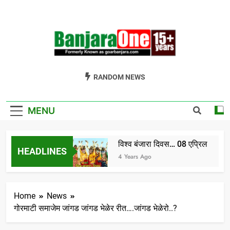
Skip
to
content
Welcome To
Gor Banjara News, Entertainment, Music Portal
RANDOM NEWS
Banjara One
Formerly
MENU
GoarBanjara.com
विश्व बंजारा दिवस… 08 एप्रिल
HEADLINES
ndia) भाग-1
4 Years Ago
Home
News
गोरमाटी समाजेम जांगड जांगड भेळेर रीत….जांगड भेळेरो..?