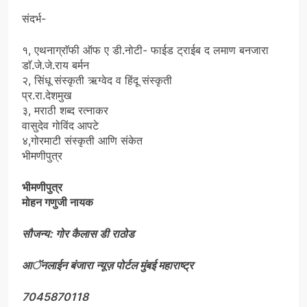
संदर्भ-
१, एथनाग्राॅफी ऑफ ए डी.नोटी- फाईड ट्राईब द लमाण बनजारा
डाॅ.जे.जे.राय बर्मन
२, सिंधू संस्कृती ऋग्वेद व हिंदू संस्कृती
प्र.रा.देशमुख
३, मराठी शब्द रत्नाकर
वासुदेव गोविंद आपटे
४,गोरमाटी संस्कृती आणि संकेत
भीमणीपुत्र
भीमणीपुत्र
मोहन गणुजी नायक
सौजन्य: गोर कैलास डी राठोड
आॅनलाईन बंजारा न्यूज़ पोर्टल मुंबई महाराष्ट्र
7045870118