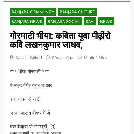
BANJARA COMMUNITY
BANJARA CULTURE
BANJARA NEWS
BANJARA SOCIAL
KAVI
NEWS
गोरमाटी भीया: कविता युवा पीढ़ीरो
कवि लखनकुमार जाधव,
0
Kailash Rathod
9 Years Ago
1 Mins
*** भीया गोरमाटी ***
येकजूट वेयेर गरज छ आब
करा जतन से धाटी
आलग आलग वीकरागे जे
येक वेजावा से गोरमाटी (1)
चमकनताणी कू काडोचो आयुष्य