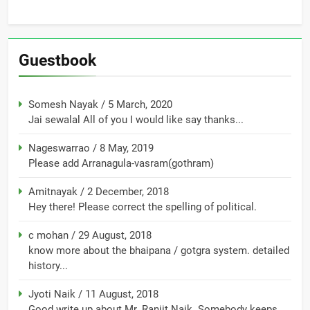
Guestbook
Somesh Nayak
/
5 March, 2020
Jai sewalal All of you I would like say thanks...
Nageswarrao
/
8 May, 2019
Please add Arranagula-vasram(gothram)
Amitnayak
/
2 December, 2018
Hey there! Please correct the spelling of political.
c mohan
/
29 August, 2018
know more about the bhaipana / gotgra system. detailed
history...
Jyoti Naik
/
11 August, 2018
Good write up about Mr. Ranjit Naik. Somebody keeps