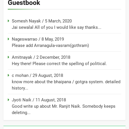
Guestbook
Somesh Nayak
/
5 March, 2020
Jai sewalal All of you I would like say thanks...
Nageswarrao
/
8 May, 2019
Please add Arranagula-vasram(gothram)
Amitnayak
/
2 December, 2018
Hey there! Please correct the spelling of political.
c mohan
/
29 August, 2018
know more about the bhaipana / gotgra system. detailed
history...
Jyoti Naik
/
11 August, 2018
Good write up about Mr. Ranjit Naik. Somebody keeps
deleting...