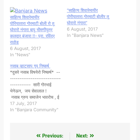
“साहित्य शिवारेमायीर
पोरीयातारा,गोरमाटी बोलीर तू
साहित्य शिवारेमायीर
घोरारो नंगारा”
पोरियातारा गोरमाटी बोली रो तू
6 August, 2017
घोरारो नंगारा बापू भीमणीपुत्र
In "Banjara News"
कलदार बंजारा !!- प्रा. रविंद्र
राठोड
6 August, 2017
In "News"
नसाब व्हाटसाप गृप निष्कर्ष
*दुसरे नसाब विषयेरो निष्कर्ष* --
---------------------------
----------- सारी गोरभाई
भेनेऊन, जय सेवालाल !
नसाब ग्रुप समाजेन भावरोच , ई
आनंदेर वात छ . नसाबेरो दुसरो
17 July, 2017
विषय श्री पंडित राठोड , बदलापूर
In "Banjara Community"
ये मांडेते. विषय हेतो - *बंजारा
समाज हा मूळचा बौद्ध धर्मीय आहे
असे डॉ, प्रकास राठोड सर
सांगत…
Previous:
Next:
Post