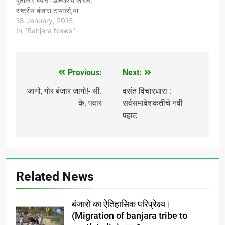
पुढाकार घ्यावा-आत्माराम जाधव.
राष्ट्रीय बंजारा टायगर्स,या
सामाजिक संघटनेची ,पुणे
18 January, 2015
जिल्ह्यातील कार्यकर्त्यांची बैठक
In "Banjara News"
दि.16/01/2015.शुक्रवार
रोजी,संध्याकाळीः6:00.वाजता
पिंपरी-चिंचवड,तालुका-
हवेली,जिल्हा-पुणे.येथे अतिशय
Previous:
Next:
Post
उत्साहात पार पडली."पुणे"
जिल्हयामधे भरपुर प्रमाणात बंजारा
navigation
जागो, गोर बंजार जागो!- सी.
वसंत विचारधारा :
समाज वसलेला असुन,या
के. पवार
सर्वसमावेशकतीचे नवी
जिल्हयातील सर्व
पहाट
राजकीय,सामाजिक क्षेञातील
कार्यकर्त्यांनी "बंजारा समाजाला
ST मध्ये आरक्षण"मिळवण्यासाठी
पुढाकार घ्यावा.असे…
Related News
बंजारो का ऐतिहासिक परिप्रेक्ष्य।
(Migration of banjara tribe to