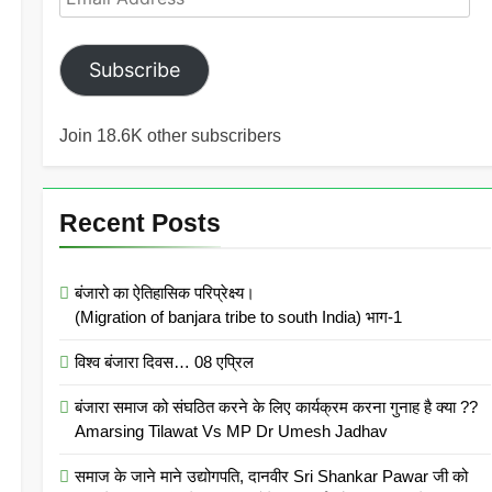
Address
Subscribe
Join 18.6K other subscribers
Recent Posts
अविकारी शब्देर जातेर विचार आतं
बंजारो का ऐतिहासिक परिप्रेक्ष्य।
(Migration of banjara tribe to south India) भाग-1
विश्व बंजारा दिवस… 08 एप्रिल
र जातेर विचार आतं अपेक्षित छ…! १, क्रियाविशेषण
बंजारा समाज को संघठित करने के लिए कार्यक्रम करना गुनाह है क्या ??
Amarsing Tilawat Vs MP Dr Umesh Jadhav
मान,रातपडी,परमेदन,सवार,झाकटेर,दनभर,आजकाल,घडीघडी.
समाज के जाने माने उद्योगपति, दानवीर Sri Shankar Pawar जी को