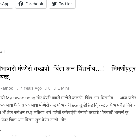
tsApp
Facebook
Twitter
e
ीभाषारो मंण्णेरो कडापो- चिंता अन चिंतनीय…! – भिमणीपुत्र
ायक,
 Rathod
7 Years Ago
0
1 Mins
मोलारी My swan song गोर बोलीभाषारो मंण्णेरो कडापो- चिंता अन चिंतनीय…! आज जगेर
०० भाषा पैकी ३०० भाषा म॔ण्णेरो कडापो भागरी छ,हानू डेव्हिड क्रिस्टल ये भाषावैज्ञानिकेर
 भी ईज सर्वेक्षण छ.इ सर्वेक्षण भारं पडेती जगेमाईरी मंण्णेरो कडापो भोगेवाळी भाषानं कू
 येपर चिंता अन चिंतन सुरु वेयेन लग्गो. गोर…
: