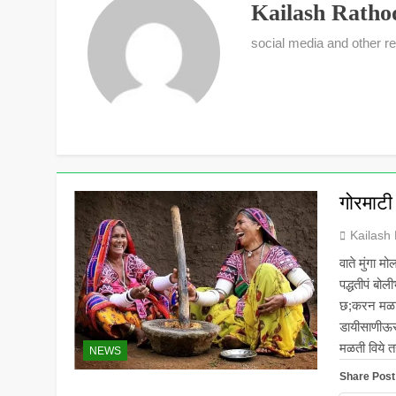
Kailash Ratho
5 Years Ago
social media and other reli
गोरमाटी
Kailash
वाते मुंगा
पद्धतीपं बो
छ;करन मळाव
डायीसाणीऊर 
मळती विये
NEWS
Share Post