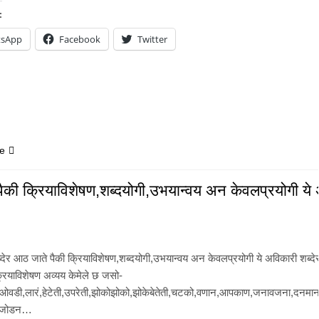
:
tsApp
Facebook
Twitter
e
 पैकी क्रियाविशेषण,शब्दयोगी,उभयान्वय अन केवलप्रयोगी ये 
देर आठ जाते पैकी क्रियाविशेषण,शब्दयोगी,उभयान्वय अन केवलप्रयोगी ये अविकारी शब्दे
्रियाविशेषण अव्यय केमेले छ जसो-
,ओवडी,लारं,हेटेती,उपरेती,झोकोझोको,झोकेबेतेती,चटको,वणान,आपकाण,जनावजना,दन
देन जोडन…