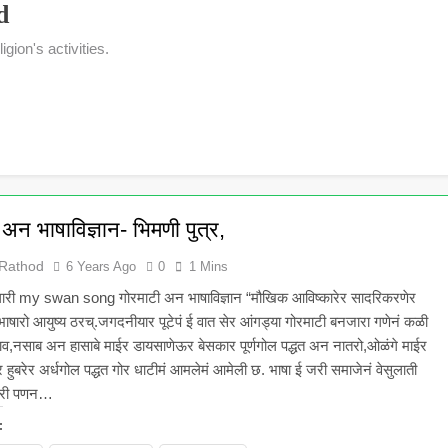
d
gion's activities.
 अन भाषाविज्ञान- भिमणी पुत्र,
 Rathod
6 Years Ago
0
1 Mins
 मोलारी my swan song गोरमाटी अन भाषाविज्ञान “मौखिक आविष्कारेर सादरिकरणेर
लीभाषारो आयुष्य ठरच्.जगदनीयार पूटेपं ई वात सेर आंगड्या गोरमाटी बनजारा गणेनं कळी
,नसाब अन हासाबे माईर डायसाणेऊर बेसकार पूर्णगोल पद्धत अन नातरो,ओळंगे माईर
हुबरेर अर्धगोल पद्धत गोर धाटीमं आमलेमं आमेली छ. भाषा ई जरी समाजेनं वेसुलाती
 तरी पणन…
: