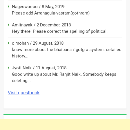
Nageswarrao
/
8 May, 2019
Please add Arranagula-vasram(gothram)
Amitnayak
/
2 December, 2018
Hey there! Please correct the spelling of political.
c mohan
/
29 August, 2018
know more about the bhaipana / gotgra system. detailed
history...
Jyoti Naik
/
11 August, 2018
Good write up about Mr. Ranjit Naik. Somebody keeps
deleting...
Visit guestbook