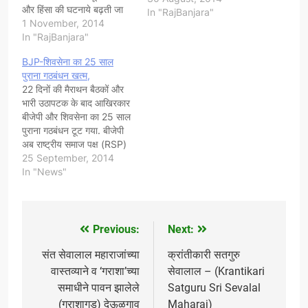
और हिंसा की घटनाये बढ़ती जा
In "RajBanjara"
रही है ,,यह भाजपा की हताशा और
1 November, 2014
निराशा का परिणाम है इसके पूर्व
In "RajBanjara"
भीलवाड़ा की शाहपुरा तहसील के
BJP-शिवसेना का 25 साल
ढीकोला गाँव और अब अलवर…
पुराना गठबंधन खत्म,
22 दिनों की मैराथन बैठकों और
भारी उठापटक के बाद आखिरकार
बीजेपी और शिवसेना का 25 साल
पुराना गठबंधन टूट गया. बीजेपी
अब राष्ट्रीय समाज पक्ष (RSP)
और स्वाभिमानी शेतकारी संगठन
25 September, 2014
(SSS) जैसी छोटी पार्टियों संग
In "News"
विधानसभा चुनाव लड़ेगी. बीजेपी
नेताओं ने गुरुवार शाम प्रेस
कांफ्रेंस करके महायुति टूटने
की…
Previous:
Next:
Post
navigation
संत सेवालाल महाराजांच्या
क्रांतीकारी सतगुरु
वास्तव्याने व ‘गराशा’च्या
सेवालाल – (Krantikari
समाधीने पावन झालेले
Satguru Sri Sevalal
(गराशागड) देऊळगाव
Maharaj)