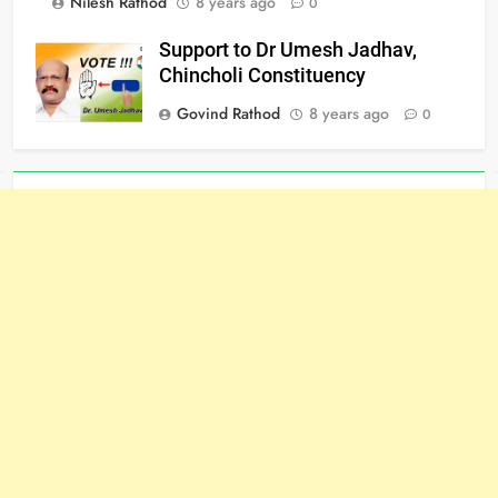
Nilesh Rathod
8 years ago
0
Support to Dr Umesh Jadhav,
Chincholi Constituency
Govind Rathod
8 years ago
0