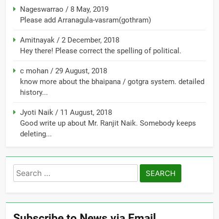
Nageswarrao
/
8 May, 2019
Please add Arranagula-vasram(gothram)
Amitnayak
/
2 December, 2018
Hey there! Please correct the spelling of political.
c mohan
/
29 August, 2018
know more about the bhaipana / gotgra system. detailed
history...
Jyoti Naik
/
11 August, 2018
Good write up about Mr. Ranjit Naik. Somebody keeps
deleting...
Search
for:
Subscribe to News via Email