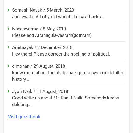
Somesh Nayak
/
5 March, 2020
Jai sewalal All of you I would like say thanks...
Nageswarrao
/
8 May, 2019
Please add Arranagula-vasram(gothram)
Amitnayak
/
2 December, 2018
Hey there! Please correct the spelling of political.
c mohan
/
29 August, 2018
know more about the bhaipana / gotgra system. detailed
history...
Jyoti Naik
/
11 August, 2018
Good write up about Mr. Ranjit Naik. Somebody keeps
deleting...
Visit guestbook