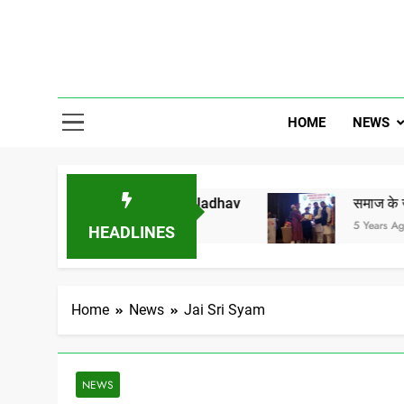
Skip
to
content
Gor Banjar
HOME
NEWS
lawat Vs MP Dr Umesh Jadhav
समाज के जाने माने उद्य
5 Years Ago
HEADLINES
Home
News
Jai Sri Syam
NEWS