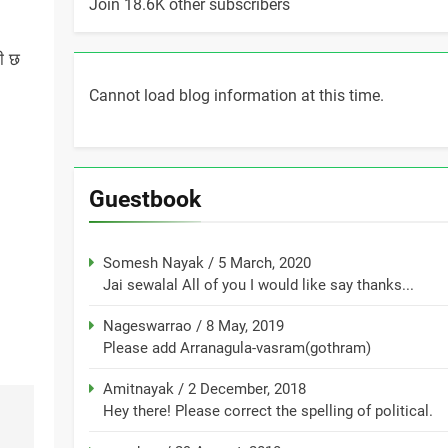
Join 18.6K other subscribers
ती छ
Cannot load blog information at this time.
Guestbook
Somesh Nayak
/
5 March, 2020
Jai sewalal All of you I would like say thanks...
Nageswarrao
/
8 May, 2019
Please add Arranagula-vasram(gothram)
Amitnayak
/
2 December, 2018
Hey there! Please correct the spelling of political.