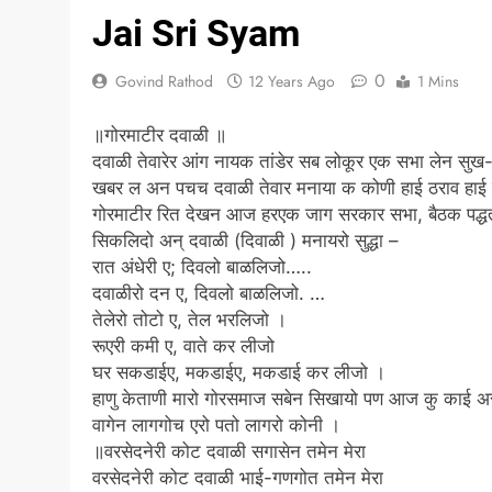
Jai Sri Syam
0
Govind Rathod
12 Years Ago
1 Mins
॥गोरमाटीर दवाळी ॥
दवाळी तेवारेर आंग नायक तांडेर सब लोकूर एक सभा लेन सुख
खबर ल अन पचच दवाळी तेवार मनाया क कोणी हाई ठराव हाई 
गोरमाटीर रित देखन आज हरएक जाग सरकार सभा, बैठक पद्ध
सिकलिदो अन् दवाळी (दिवाळी ) मनायरो सुद्धा –
रात अंधेरी ए; दिवलो बाळलिजो…..
दवाळीरो दन ए, दिवलो बाळलिजो. …
तेलेरो तोटो ए, तेल भरलिजो ।
रूएरी कमी ए, वाते कर लीजो
घर सकडाईए, मकडाईए, मकडाई कर लीजो ।
हाणु केताणी मारो गोरसमाज सबेन सिखायो पण आज कु काई अ
वागेन लागगोच एरो पतो लागरो कोनी ।
॥वरसेदनेरी कोट दवाळी सगासेन तमेन मेरा
वरसेदनेरी कोट दवाळी भाई-गणगोत तमेन मेरा