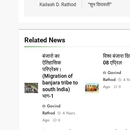
navigation
Kailash D. Rathod
“शुभ दिपावली”
Related News
बंजारो का
विश्व बंजारा 
ऐतिहासिक
08 एप्रिल
परिप्रेक्ष्य।
Govind
(Migration of
Rathod
4 Y
banjara tribe to
Ago
0
south India)
भाग-1
Govind
Rathod
4 Years
Ago
0