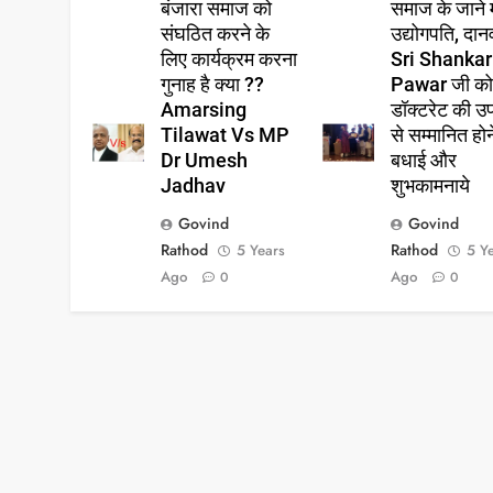
बंजारा समाज को
समाज के जाने 
संघठित करने के
उद्योगपति, दान
लिए कार्यक्रम करना
Sri Shankar
गुनाह है क्या ??
Pawar जी क
Amarsing
डॉक्टरेट की उ
Tilawat Vs MP
से सम्मानित हो
Dr Umesh
बधाई और
Jadhav
शुभकामनाये
Govind
Govind
Rathod
Rathod
5 Years
5 Y
Ago
Ago
0
0