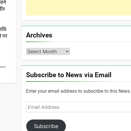
माने
वीर
ो
पाधि
Archives
ने पर
Archives
ears
Subscribe to News via Email
Enter your email address to subscribe to this News 
Email
Address
Subscribe