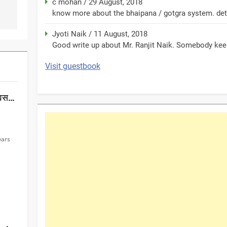
c mohan
/
29 August, 2018
know more about the bhaipana / gotgra system. detai
Jyoti Naik
/
11 August, 2018
Good write up about Mr. Ranjit Naik. Somebody keep
Visit guestbook
दिवस…
ears