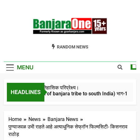
Skip
to
content
Welcome To
Gor Banjara News, Entertainment, Music Portal
RANDOM NEWS
Banjara One
Formerly
MENU
GoarBanjara.com
बंजारो का ऐतिहासिक परिप्रेक्ष्य।
HEADLINES
(Migration of banjara tribe to south India) भाग-1
4 Years Ago
Home
News
Banjara News
पुण्याजवळ उभी राहते आहे अत्याधुनिक सेफ्रॉन फिल्मसिटी- किसनराव
राठोड़