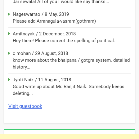
Jai sewalal All of you I would like say thanks...
Nageswarrao
/
8 May, 2019
Please add Arranagula-vasram(gothram)
Amitnayak
/
2 December, 2018
Hey there! Please correct the spelling of political.
c mohan
/
29 August, 2018
know more about the bhaipana / gotgra system. detailed
history...
Jyoti Naik
/
11 August, 2018
Good write up about Mr. Ranjit Naik. Somebody keeps
deleting...
Visit guestbook