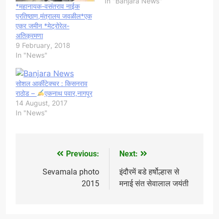
In "Banjara News"
*महानायक-वसंतराव नाईक
प्रतिष्ठाण,मंत्रालय जवळील*एक
एकर जमीन *मेट्रोरेल-
अतिक्रमणा
9 February, 2018
In "News"
सोशल आर्कीटेक्चर : किसनराव
राठोड –
एकनाथ पवार,नागपूर
14 August, 2017
In "News"
Previous:
Next:
Post
navigation
Sevamala photo
इंदौरमें बडे हर्षोल्हास से
2015
मनाई संत सेवालाल जयंती