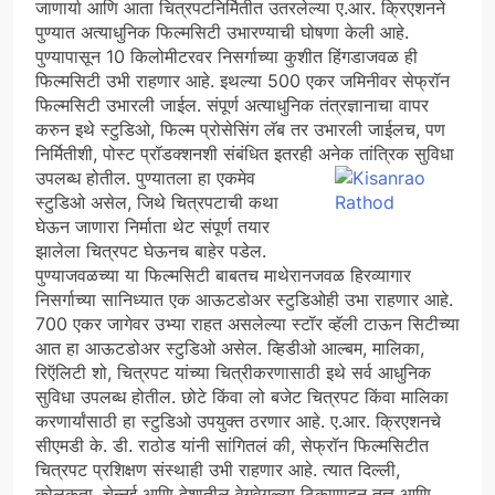
जाणार्या आणि आता चित्रपटनिर्मितीत उतरलेल्या ए.आर. क्रिएशनने
पुण्यात अत्याधुनिक फिल्मसिटी उभारण्याची घोषणा केली आहे.
पुण्यापासून 10 किलोमीटरवर निसर्गाच्या कुशीत हिंगडाजवळ ही
फिल्मसिटी उभी राहणार आहे. इथल्या 500 एकर जमिनीवर सेफ्रॉन
फिल्मसिटी उभारली जाईल. संपूर्ण अत्याधुनिक तंत्रज्ञानाचा वापर
करुन इथे स्टुडिओ, फिल्म प्रोसेसिंग लॅब तर उभारली जाईलच, पण
निर्मितीशी, पोस्ट प्रॉडक्शनशी संबंधित इतरही अनेक तांत्रिक सुविधा
उपलब्ध होतील.
पुण्यातला हा एकमेव
स्टुडिओ असेल, जिथे चित्रपटाची कथा
घेऊन जाणारा निर्माता थेट संपूर्ण तयार
झालेला चित्रपट घेऊनच बाहेर पडेल.
पुण्याजवळच्या या फिल्मसिटी बाबतच माथेरानजवळ हिरव्यागार
निसर्गाच्या सानिध्यात एक आऊटडोअर स्टुडिओही उभा राहणार आहे.
700 एकर जागेवर उभ्या राहत असलेल्या स्टॉर व्हॅली टाऊन सिटीच्या
आत हा आऊटडोअर स्टुडिओ असेल. व्हिडीओ आल्बम, मालिका,
रिऍलिटी शो, चित्रपट यांच्या चित्रीकरणासाठी इथे सर्व आधुनिक
सुविधा उपलब्ध होतील. छोटे किंवा लो बजेट चित्रपट किंवा मालिका
करणार्यांसाठी हा स्टुडिओ उपयुक्त ठरणार आहे. ए.आर. क्रिएशनचे
सीएमडी के. डी. राठोड यांनी सांगितलं की, सेफ्रॉन फिल्मसिटीत
चित्रपट प्रशिक्षण संस्थाही उभी राहणार आहे. त्यात दिल्ली,
कोलकता, चेन्नई आणि देशातील वेगवेगळ्या ठिकाणाहून तज्ञ आणि