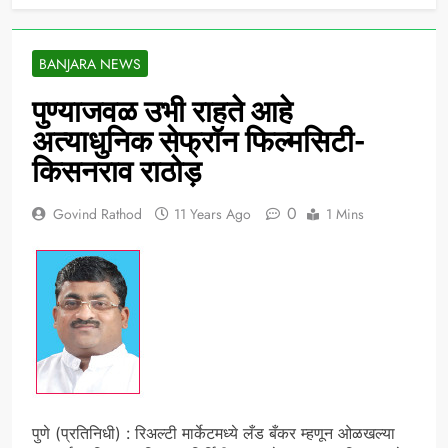
BANJARA NEWS
पुण्याजवळ उभी राहते आहे
अत्याधुनिक सेफ्रॉन फिल्मसिटी-
किसनराव राठोड़
0
Govind Rathod
11 Years Ago
1 Mins
पुणे (प्रतिनिधी) : रिअल्टी मार्केटमध्ये लँड बँकर म्हणून ओळखल्या