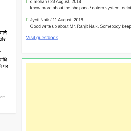
c mohan
/
29 August, 2018
know more about the bhaipana / gotgra system. detaile
Jyoti Naik
/
11 August, 2018
Good write up about Mr. Ranjit Naik. Somebody keeps
माने
Visit guestbook
वीर
r
ो
पाधि
ने पर
ears