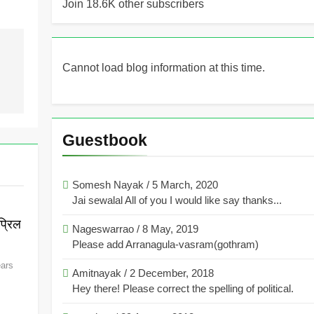
Join 18.6K other subscribers
Cannot load blog information at this time.
Guestbook
Somesh Nayak
/
5 March, 2020
Jai sewalal All of you I would like say thanks...
्रिल
Nageswarrao
/
8 May, 2019
Please add Arranagula-vasram(gothram)
ears
Amitnayak
/
2 December, 2018
Hey there! Please correct the spelling of political.