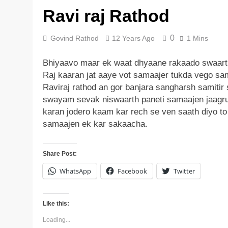
Ravi raj Rathod
5 Years Ago
0
Govind Rathod
12 Years Ago
1 Mins
Bhiyaavo maar ek waat dhyaane rakaado swaart
Raj kaaran jat aaye vot samaajer tukda vego sa
Raviraj rathod an gor banjara sangharsh samitir 
swayam sevak niswaarth paneti samaajen jaagr
karan jodero kaam kar rech se ven saath diyo to 
samaajen ek kar sakaacha.
Share Post:
WhatsApp
Facebook
Twitter
Like this:
Loading...