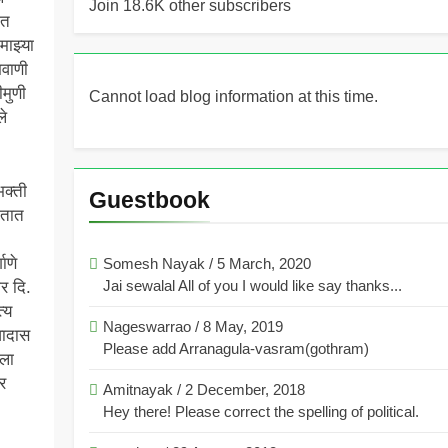
Join 18.6K other subscribers
ात
माझ्या
भवाणी
मुणी
Cannot load blog information at this time.
ले
भक्ती
Guestbook
ंतात
ाणे
Somesh Nayak
/
5 March, 2020
Jai sewalal All of you I would like say thanks...
र दि.
्य
Nageswarrao
/
8 May, 2019
वादास
Please add Arranagula-vasram(gothram)
आला
र
Amitnayak
/
2 December, 2018
Hey there! Please correct the spelling of political.