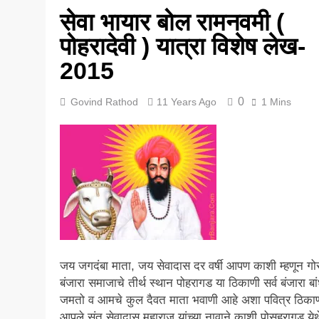
सेवा भायार बोल रामनवमी (
5 Years Ago
पोहरादेवी ) यात्रा विशेष लेख-
2015
0
Govind Rathod
11 Years Ago
1 Mins
जय जगदंबा माता, जय सेवादास दर वर्षी आपण काशी म्हणून गो
बंजारा समाजाचे तीर्थ स्थान पोहरागड या ठिकाणी सर्व बंजारा बा
जमतो व आमचे कुल दैवत माता भवाणी आहे अशा पवित्र ठिका
आपले संत सेवादास महाराज यांच्या नावाने काशी पोसहरागड येथ