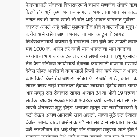
फेडण्यासाठी संताच्या विचाराप्रमाणे चालणे म्हणजेच संताचे ऋण
फेडणे होय श्री कृष्ण भगवान सांगतात भगवंताचा भाग जर काढ
नसेल तर तो पापच खातो तो चोर आहे भगवंत सांगतात पुर्वीच्या
काळात आपले आई वडील मुडुपकाढीत होते व बालाजीला मुडूप अ
करीत असे तसेच आपण भगवंताचा भाग काढून पोहरागड
तिर्थस्थानासाठी वापरावा हे भगवंताचे भाग होते जर आपली कमा
महा 1000 रु. असेल तरे काही भाग भगवंताचा भाग काढाचा
भगवंताचा भाग जर काढलात तर ते लक्ष्मी बनते व प्रभु प्रसाद 
तेच पैसा संतोच्या कार्यासाठी देवाच्या कामासाठी वापरावा मरणार्य
वेळेस सोबत भगवंताचे कामासाठी किती पैसा खर्च केला व भगवं
काम किती केले हेच आपल्या सोबत येणार आहे. गाडी, बंगला, क
सोबत येणार नाही भगवंताला देवाच्या कार्याचा हिशोब द्यावा लाग
आहे म्हणून संत सेवादास सांगत अध्याय 34 वा ओवी 19 परपंच 
लटीका व्यवहार सकळ मायेचा अवडंबर कधी करावा संत संग ते
आपले अंतकरण शुद्ध होईल अनायसे म्हणून राम नवमीलाबकरी द
बळी देऊन आपण आनंदाणे खात असतो. याच्या मुळे संत सेवाद
देवीला आनंद वाटत असेल काय? संत सेवादास सांगतात प्रत्ये
पक्षी जनजीवात देव आहे जेव्हा संत सेवादास माहुरला आले होते त