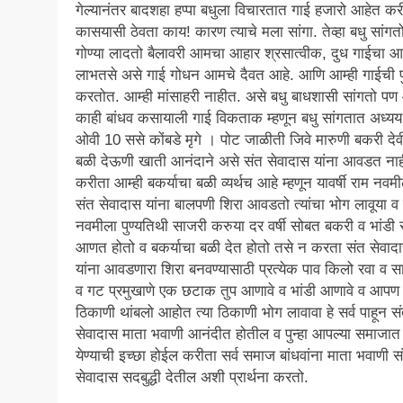
गेल्यानंतर बादशहा हप्पा बधुला विचारतात गाई हजारो आहेत कर
कासयासी ठेवता काय! कारण त्याचे मला सांगा. तेव्हा बधु सांगत
गोण्या लादतो बैलावरी आमचा आहार श्रसात्वीक, दुध गाईचा आम
लाभतसे असे गाई गोधन आमचे दैवत आहे. आणि आम्ही गाईची प
करतोत. आम्ही मांसाहरी नाहीत. असे बधु बाधशासी सांगतो प
काही बांधव कसायाली गाई विकताक म्हणून बधु सांगतात अध्य
ओवी 10 ससे कोंबडे मृगे । पोट जाळीती जिवे मारुणी बकरी देव
बळी देऊणी खाती आनंदाने असे संत सेवादास यांना आवडत ना
करीता आम्ही बकर्याचा बळी व्यर्थच आहे म्हणून यावर्षी राम नवम
संत सेवादास यांना बालपणी शिरा आवडतो त्यांचा भोग लावूया व
नवमीला पुण्यतिथी साजरी करुया दर वर्षी सोबत बकरी व भांडी
आणत होतो व बकर्याचा बळी देत होतो तसे न करता संत सेवाद
यांना आवडणारा शिरा बनवण्यासाठी प्रत्येक पाव किलो रवा व 
व गट प्रमुखाणे एक छटाक तुप आणावे व भांडी आणावे व आपण 
ठिकाणी थांबलो आहोत त्या ठिकाणी भोग लावावा हे सर्व पाहून स
सेवादास माता भवाणी आनंदीत होतील व पुन्हा आपल्या समाजात प
येण्याची इच्छा होईल करीता सर्व समाज बांधवांना माता भवाणी स
सेवादास सदबुद्धी देतील अशी प्रार्थना करतो.