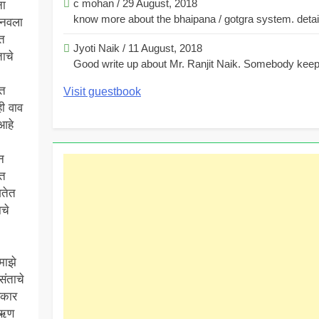
c mohan
/
29 August, 2018
ना
know more about the bhaipana / gotgra system. detaile
बनवला
डत
Jyoti Naik
/
11 August, 2018
ाचे
Good write up about Mr. Ranjit Naik. Somebody keeps
ात
Visit guestbook
ही वाव
आहे
न
बत
ितेत
ाचे
माझे
ंताचे
पकार
 ऋण