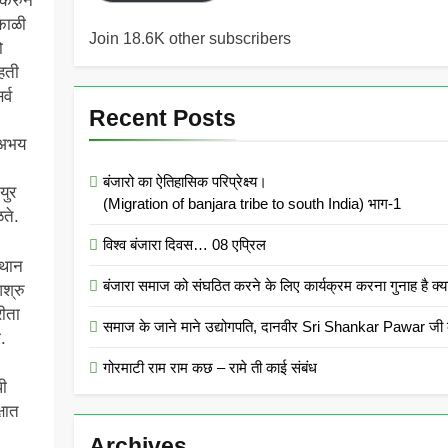
न करुन
सकाळी
Join 18.6K other subscribers
ो
हती
्व
Recent Posts
 अभय
बंजारो का ऐतिहासिक परिप्रेक्ष्य।
युर
(Migration of banjara tribe to south India) भाग-1
ळते.
विश्व बंजारा दिवस… 08 एप्रिल
्थान
बंजारा समाज को संघठित करने के लिए कार्यक्रम करना गुनाह
श्रु
रीता
समाज के जाने माने उद्योगपति, दानवीर Sri Shankar Pawar जी क
.
गोरमाटी राम राम कछ – रामे ती काई संबंध
पी
्षात
Archives