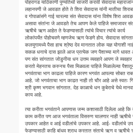
पोहरागड याठिकाणी पुण्यतिथी साजरी करावी सेवादास महाराजां
लहानपणी जे आवडत होते ते शिरा सेवादास यांनी मातीचा शिरा
व गोपाळांसंगे गाई चारल्या संत सेवादास यांना विशेष शिरा आव
असावा संतांना जे आवडते तेच आपण केले पाहिजे समाजावर संत
ऋषीचे ऋण आहेत ते फेडण्यासाठी त्यांचे विचार त्यांचे कार्य
लोकांपर्यंत पोहोचवणे म्हणजेच ऋण फेडणे होय. सेवादास सांगत
कलयुगामध्ये पैसा हाच श्रेष्ठ देव मानतात लोक यज्ञ योगाशी ना
सकळ धनाचे दास झाले आज प्रत्येक जण पैशाच्या मागे धावत 
पण संत सांगतात जोडुनीया धन उत्तम व्यवहारे आपण जे व्यवहार
करतो मेहनतच करुनच पैसा मिळवला पाहिजे मिळालेल्या पैशातू
भगवंताचा भाग काढला पाहिजे कारण भगवंत आपल्या सोबत रा
आहे. जो भगवंताचा भाग काढत नाही तो चौर आहे असे स्वतः ग
श्री कृष्ण भगवान सांगतात. देह काळाचे धन कुबेराचे येथे मानव
काय आहे.
त्या करीता भगवंताने आपणास जन्म कशासाठी दिलेला आहे कि 
काम करीत पण आज भगवंताला विसरुण चालणार नाही ऋषीचे स
उपकार आहेत व आई वडीलांचे उपकार आहे. आई- वडीलांचे उ
फेडण्यासाठी काहि बांधव श्राध करतात संताचे ऋण व ऋषीचे