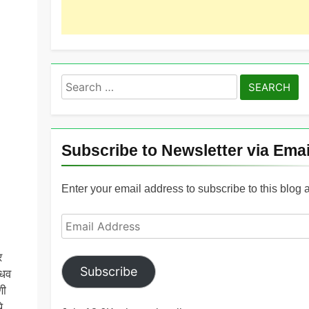
Search
for:
Subscribe to Newsletter via Emai
Enter your email address to subscribe to this blog 
Email
Address
र
Subscribe
ंधव
णी
े