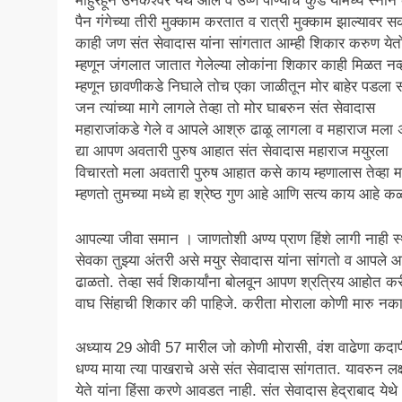
माहुरहून उनकेश्वर येथे आले व उष्ण पाण्याचे कुंड यामध्ये स्ना
पैन गंगेच्या तीरी मुक्काम करतात व रात्री मुक्काम झाल्यावर 
काही जण संत सेवादास यांना सांगतात आम्ही शिकार करुण येत
म्हणून जंगलात जातात गेलेल्या लोकांना शिकार काही मिळत नव्
म्हणून छावणीकडे निघाले तोच एका जाळीतून मोर बाहेर पडला सर
जन त्यांच्या मागे लागले तेव्हा तो मोर घाबरुन संत सेवादास
महाराजांकडे गेले व आपले आश्रु ढाळू लागला व महाराज मला
द्या आपण अवतारी पुरुष आहात संत सेवादास महाराज मयुरला
विचारतो मला अवतारी पुरुष आहात कसे काय म्हणालास तेव्हा म
म्हणतो तुमच्या मध्ये हा श्रेष्ठ गुण आहे आणि सत्य काय आहे क
आपल्या जीवा समान । जाणतोशी अण्य प्राण हिंशे लागी नाही स
सेवका तुझ्या अंतरी असे मयुर सेवादास यांना सांगतो व आपले आ
ढाळतो. तेव्हा सर्व शिकार्यांना बोलवून आपण श्रत्रिय आहोत क
वाघ सिंहाची शिकार की पाहिजे. करीता मोराला कोणी मारु नका
अध्याय 29 ओवी 57 मारील जो कोणी मोरासी, वंश वाढेणा कदा
धण्य माया त्या पाखराचे असे संत सेवादास सांगतात. यावरुन लक
येते यांना हिंसा करणे आवडत नाही. संत सेवादास हेद्राबाद येथे