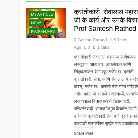
BANJARA NEWS
5 Years Ago
क्रांतीकारी सेवालाल महार
MY ARTICLE
जी के कार्य और उनके विच
NEWS
Prof Santosh Rathod
RAJBANJARA
Govind Rathod
8 Years
Ago
0
1 Mins
क्रांतीकारी सेवालाल महाराज ये विषयेपर
लक्तूवणा आकलन, आवलोकन आणि
सिंहावलोकन वेणो खूप गर्जेर छ. क्रांती,
क्रांतीकारी, सेवा, आणि सेवालाल ये सब्द
करनू गर्जेर छ. क्रांती मंजे योग्य परिवर्त
नवीन बदल जे समाजेन तारेवाळो, प्रगत
लेजायवाळो विचारधारा ये विज्ञानवादी,
परिवर्तनवादी, समाजभिमुक विचारेर पेरणी,
करेवाळो क्रांतिकारी सेवा मंजे दुसरेन म
करेवाळो गोरगरीबेन सुखेर वाट दकाळेव
Share Post: