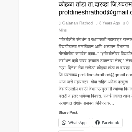
कोहळा तांडा ता.दारव्हा जि.यवत
profdineshrathod@gmail
Gajanan Rathod
8 Years Ago
0
Mins
*गोरबोलीचे संवर्धन व रक्षणासाठी महाराष्ट्र राज्य
विद्यापीठाच्या भाषाविज्ञान आणि अध्ययन विभागात
गोरबोलीचा समावेश व्हावा..* *(गोरबोलीवर विद्यापी
संशोधन व्हावे यावर प्रकाश टाकनारा लेख)* ले
*प्रा. दिनेश सेवा राठोड* कोहळा तांडा ता.दारव्हा
जि.यवतमाळ profdineshrathod@gmail.c
आज जसे महाराष्ट्र, गोवा सहित अनेक प्रमुख
विद्यापीठांतील मराठी विभागप्रमुखांनी त्यांच्या विभा
मराठी व इतर भाषेच्या विकास, संवर्धनाबाबत आज 
प्रमाणात संशोधनाबाबत चिकित्सक…
Share Post:
WhatsApp
Facebook