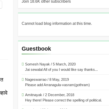
Join 18.6K other subscribers
Cannot load blog information at this time.
Guestbook
Somesh Nayak
/
5 March, 2020
Jai sewalal All of you I would like say thanks...
ात
Nageswarrao
/
8 May, 2019
Please add Arranagula-vasram(gothram)
हावे
Amitnayak
/
2 December, 2018
Hey there! Please correct the spelling of political.