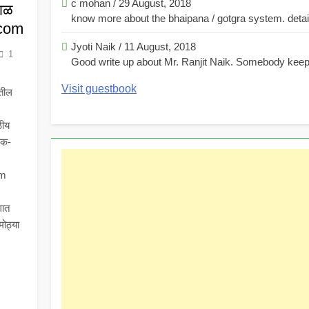
c mohan
/
29 August, 2018
माळ
know more about the bhaipana / gotgra system. detaile
.com
Jyoti Naik
/
11 August, 2018
1
Good write up about Mr. Ranjit Naik. Somebody keeps
Visit guestbook
ातील
ठीय
खक-
om
गात
मोठ्या