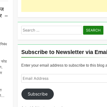
ाज
ार –
Search
for:
 निबंध
Subscribe to Newsletter via Emai
ेर फोड
Enter your email address to subscribe to this blog 
न,
ीपर
Email
Address
दत
Subscribe
ाळो…