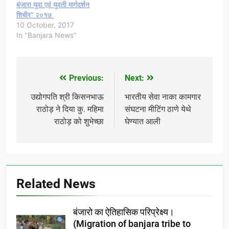
बंजारा युवा एवं युवती मार्गदर्शन
शिबीर” २०१७
10 October, 2017
In "Banjara News"
Previous:
Next:
Post
navigation
उद्योगपति श्री किसनभाऊ
भारतीय सेवा नाका कामगार
राठोड़ ने दिया कु. महिमा
संघटना मीटिंग ठाणे येथे
राठोड़ को शुभेच्छा
घेण्यात आली
Related News
बंजारो का ऐतिहासिक परिप्रेक्ष्य।
(Migration of banjara tribe to