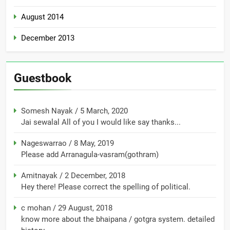
August 2014
December 2013
Guestbook
Somesh Nayak
/
5 March, 2020
Jai sewalal All of you I would like say thanks...
Nageswarrao
/
8 May, 2019
Please add Arranagula-vasram(gothram)
Amitnayak
/
2 December, 2018
Hey there! Please correct the spelling of political.
c mohan
/
29 August, 2018
know more about the bhaipana / gotgra system. detailed