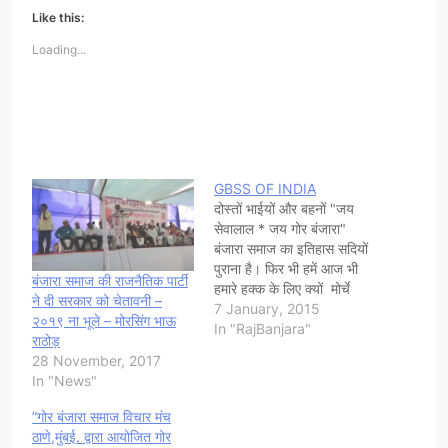
Like this:
Loading...
GBSS OF INDIA
दोस्तों भाईयों और बहनों "जय
सेवालाल * जय गोर बंजारा"
बंजारा समाज का इतिहास सदियों
पुराना है। फिर भी हमें आज भी
बंजारा समाज की राजनैतिक पार्टी
हमारे हक्क के लिए क्यों मोर्चे
ने दी सरकार को चेतावनी –
अंदोलन करने पढते हैं। क्या
7 January, 2015
२०१९ ना भूले – मोरसिंग भाऊ
हमारा समाज इस देश का हिस्सा
In "RajBanjara"
राठोड़
नही है? या हम एकजुट होकर
28 November, 2017
व्यापार या मेहनत करना भुल…
In "News"
​”गोर बंजारा समाज विचार मंच
ठाणे,मुंबई. द्वारा आयोजित गोर