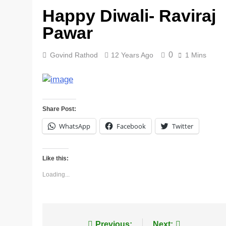
Happy Diwali- Raviraj
5 Years Ago
Pawar
0
Govind Rathod
12 Years Ago
1 Mins
Share Post:
WhatsApp
Facebook
Twitter
Like this:
Loading...
Previous:
Next: