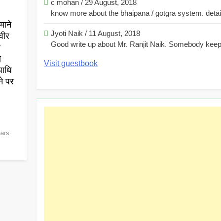
c mohan
/
29 August, 2018
know more about the bhaipana / gotgra system. detaile
माने
Jyoti Naik
/
11 August, 2018
वीर
Good write up about Mr. Ranjit Naik. Somebody keeps
r
ो
Visit guestbook
पाधि
ने पर
ears