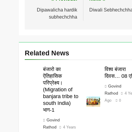
Post
navigation
Dipawalicha hardik
Diwali Sebhechchh
subhechchha
Related News
बंजारो का
विश्व बंजारा
ऐतिहासिक
दिवस… 08 एप
परिप्रेक्ष्य।
Govind
(Migration of
Rathod
4 Y
banjara tribe to
Ago
0
south India)
भाग-1
Govind
Rathod
4 Years