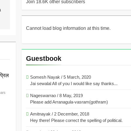
Join 18.6K other subscribers
a
Cannot load blog information at this time.
Guestbook
्रिल
Somesh Nayak
/
5 March, 2020
Jai sewalal All of you I would like say thanks...
ears
Nageswarrao
/
8 May, 2019
Please add Arranagula-vasram(gothram)
Amitnayak
/
2 December, 2018
Hey there! Please correct the spelling of political.